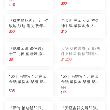
$60
10
錢 水錢
$
『禳災度厄經』 度厄金
全金面 壽金 刈金 福金
改厄 渡厄 消災 改年經
神甲馬 環保金紙 大箔
鬼谷子 消災經 改厄經
祈福 開運 消災 招財 補
$50
$15
改連真經 解厄 金紙
財庫 sgs
『紙捲金紙 管仔錢』
大箔 財神寶衣(全張) 整
十二元神 補運錢 添壽
件下標區 祈福/開運/消
錢 改厄錢 地府錢 天官
災/招財_龍鳳金 高磅數
$8
$1,200
花仔錢 初一十五 初二
優質紙張，細緻光滑
十六
(雙面)
12刈 正錫箔 百足壽金
12刈 正錫箔 百足壽金
金紙 環保金 祭祖 祭祀
金紙 環保金 祭祖 祭祀
燙金 拜拜 神明 壽金 地
燙金 拜拜 神明 壽金 地
$50
$35
基主 sgs
基主 sgs
35
$
『新竹 補運錢*1只』
『安座吉祥文疏*1張』