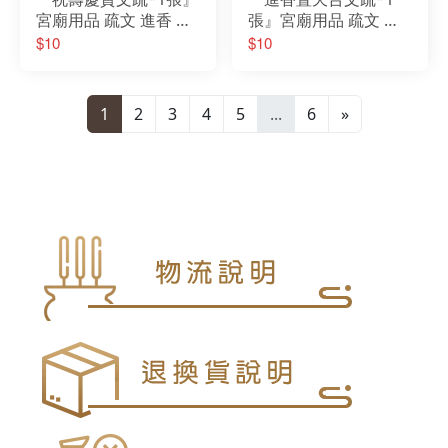
宮廟用品 疏文 進香 繞
張』宮廟用品 疏文 進
境 謁祖 會香 參香 進香
香 繞境 謁祖 會香 參香
$10
$10
疏文
進香 疏文
1
2
3
4
5
...
6
»