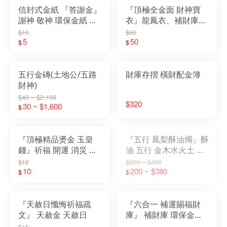
信封式金紙 『答謝金』
『頂極全金面 財神寶
謝神 敬神 環保金紙 初
衣』龍鳳衣、補財庫、
一 十五敬神 消災解厄
開運、求財、祈福
$10
$60
祈福
5
50
$
$
五行金磚(土地公/五路
財庫存摺 橫財配金簿
財神)
$40 ~ $2,100
$320
30 ~ $1,600
$
『頂極精品燙金 玉皇
『五行 鳳梨酥油燭』酥
錢』祈福 開運 消災 招
油 五行 金木水火土 轉
財 補庫 還債 天赦日 赦
運 磁場 開運 補庫 土地
$12
$250 ~ $450
罪 天赦金 三官 玉帝
10
公 初一十五
200 ~ $380
$
$
『天赦日懺悔祈福疏
『六合一 補運賜福財
文』 天赦金 天赦日
庫』 補財庫 環保金紙
天庫 地庫 水庫 天錢 地
$15