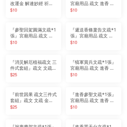
改運金 解連妙經 祈福
宮廟用品 疏文 進香 繞
開運 消災 招財 解厄 補
境 謁祖 會香 參香 進香
$10
$10
庫 環保金紙 竹漿紙
疏文
『參聖回駕圓滿文疏*1
『遞送香條稟告文疏*1
張』宮廟用品 疏文 進
張』宮廟用品 疏文 進
香 繞境 謁祖 會香 參香
香 繞境 謁祖 會香 參香
$10
$10
進香 疏文
進香 疏文
『消災解厄植福疏文 三
『犒軍賞兵文疏*1張』
件式套組』疏文 文疏
宮廟用品 疏文 進香 繞
金紙 祈福 開運 消災
境 謁祖 會香 參香 進香
$25
$10
疏文
『前世因果 疏文三件式
『進香參聖文疏*1張』
套組』疏文 文疏 金紙
宮廟用品 疏文 進香 繞
祈福 開運 消災 招財
境 謁祖 會香 參香 進香
$25
$10
疏文
『祝壽慶賀文疏*1張』
『進香置天台文疏*1