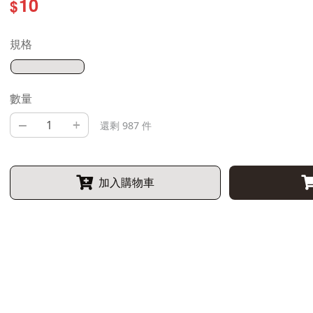
10
$
規格
數量
–
+
還剩 987 件
加入購物車