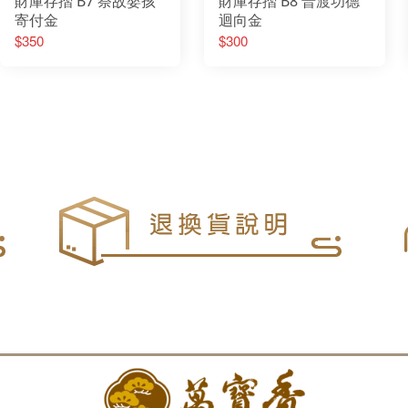
財庫存摺 B7 祭故嬰孩
財庫存摺 B8 普渡功德
寄付金
迴向金
$350
$300