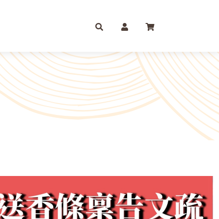
庫存摺
一尺
尺六
紙 組合包/套裝盒裝金
尺三
尺八
運/補財庫/盒裝金 相關
尺四
2尺
品質 環保金紙 週邊
尺六
2尺6
條/元寶
燭、油品
文