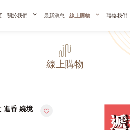
頁
關於我們
最新消息
線上購物
聯絡我們
購物說明
出清專區
退換貨說明
立香
常見問答
24H香環
防詐騙說明
貢香
盤香
臥香
香粉
束柴 原木塊
香塔,元寶香,無黏香
環保金紙、燭、油
財
寵物禮儀 紙紮品
金
線上購物
開
高
金
蠟
疏
 進香 繞境