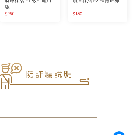
財庫存摺 E1 敬神通用
財庫存摺 E2 福德正神
版
$250
$150