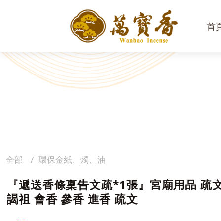
首
全部
環保金紙、燭、油
『遞送香條稟告文疏*1張』宮廟用品 疏文
謁祖 會香 參香 進香 疏文