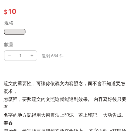
10
$
規格
數量
–
+
還剩 664 件
疏文的重要性，可讓你依疏文內容照念，而不會不知道要怎
麼求，
怎麼拜，要照疏文內文照唸就能達到效果。 內容寫好後只要
有
名字的地方記得用大拇哥沾上印泥，蓋上印記、 大功告成、
奉香
開始念、念完拜三拜把疏文放在金紙上、 文字面朝上打開給