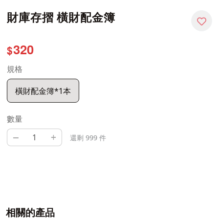
財庫存摺 橫財配金簿
320
$
規格
橫財配金簿*1本
數量
–
+
還剩 999 件
相關的產品