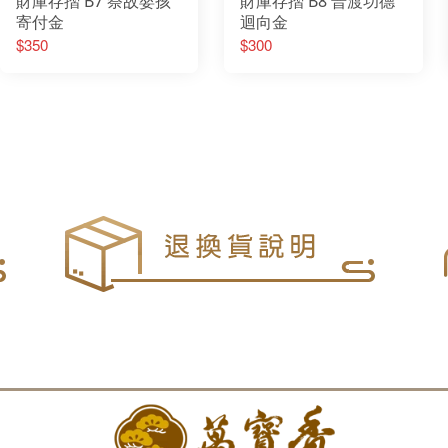
財庫存摺 B7 祭故嬰孩
財庫存摺 B8 普渡功德
寄付金
迴向金
$350
$300