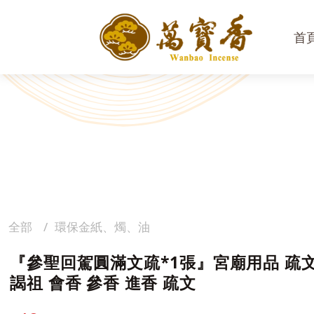
首
全部
環保金紙、燭、油
『參聖回駕圓滿文疏*1張』宮廟用品 疏文
謁祖 會香 參香 進香 疏文