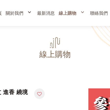
頁
關於我們
最新消息
線上購物
聯絡我們
購物說明
出清專區
退換貨說明
立香
常見問答
24H香環
防詐騙說明
貢香
盤香
臥香
香粉
束柴 原木塊
香塔,元寶香,無黏香
環保金紙、燭、油
財
寵物禮儀 紙紮品
金
線上購物
開
高
金
蠟
疏
 進香 繞境