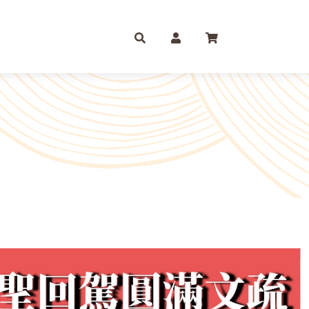
庫存摺
一尺
尺六
紙 組合包/套裝盒裝金
尺三
尺八
運/補財庫/盒裝金 相關
尺四
2尺
品質 環保金紙 週邊
尺六
2尺6
條/元寶
燭、油品
文