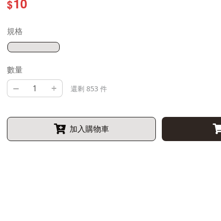
10
$
規格
數量
–
+
還剩 853 件
加入購物車