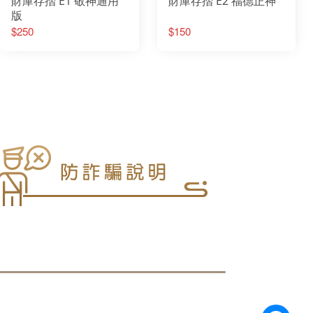
財庫存摺 E1 敬神通用
財庫存摺 E2 福德正神
版
$250
$150