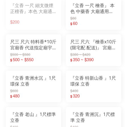
『立香 一尺 細支微煙
『立香 一尺 檜香』 本
正檀香』本色 大廟通用
色 中藥香 大廟通用款
款 尺3 尺6 一斤裝 香
尺3 尺6 一斤裝 香 立香
$80
$200
立香 檀香 原木香 一貫
檀香 原木香 一貫道
60
$
道
尺三 尺六 特料香*10斤
尺三 尺六 『檜香x10斤
宮廟香 代送指定廟宇
(限宅配 配送)』 宮廟香
土地公 祝壽還願寄附
代送指定廟宇 土地公
$500 ~ $580
$380 ~ $420
500 ~ $550
祝壽還願寄附
350 ~ $390
$
$
『立香 青洲水沉 』1尺
『立香 特新山香 』1尺
環保 立香
環保 立香
$600
$400
480
320
$
$
『立香 老山 』1尺標準
『立香 青洲沉』1尺標
立香
準 立香
$400
$400