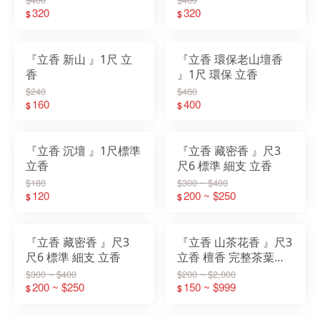
320
320
$
$
『立香 新山 』1尺 立
『立香 環保老山壇香
香
』1尺 環保 立香
$240
$480
160
400
$
$
『立香 沉壇 』1尺標準
『立香 藏密香 』尺3
立香
尺6 標準 細支 立香
$180
$300 ~ $400
120
200 ~ $250
$
$
『立香 藏密香 』尺3
『立香 山茶花香 』尺3
尺6 標準 細支 立香
立香 檀香 完整茶葉磨
碎入料製作 清香 淡雅
$300 ~ $400
$200 ~ $2,000
200 ~ $250
150 ~ $999
$
$