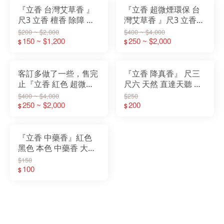
『立香 台灣艾草香 』
『立香 超微煙環保 台
尺3 立香 檀香 除障 避
灣艾草香 』尺3 立香
邪 淨化 開運 祈福 辟邪
檀香 除障 避邪 淨化 開
$200 ~ $2,000
$400 ~ $4,000
150 ~ $1,200
運 祈福 辟邪
250 ~ $2,000
$
$
客訂多做了一些，售完
『立香 降真香』 尺三
止『立香 紅色 超微煙
尺六 天然 直達天聽 檀
環保 老山檀 』尺3 尺6
香 料香 線香 立香 微煙
$400 ~ $4,000
$250
一斤裝 香 立香 檀香 原
250 ~ $2,000
環保香 傳統 手工香
200
$
$
木
『立香 中藥香』紅色
黑色 本色 中藥香 大廟
通用款 尺3 尺6 一斤裝
$150
香 立香 檀香 原木香
100
$