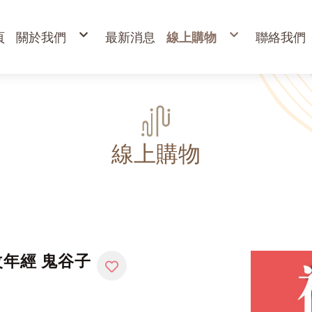
頁
關於我們
最新消息
線上購物
聯絡我們
購物說明
出清專區
退換貨說明
立香
常見問答
24H香環
防詐騙說明
貢香
盤香
臥香
香粉
束柴 原木塊
香塔,元寶香,無黏香
環保金紙、燭、油
財
寵物禮儀 紙紮品
金
線上購物
開
高
金
蠟
疏
改年經 鬼谷子