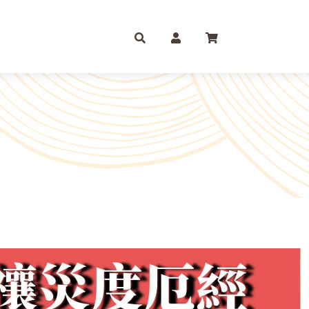
庫存摺
一尺
尺六
紙 組合包/套裝盒裝金
尺三
尺八
運/補財庫/盒裝金 相關
尺四
2尺
品質 環保金紙 週邊
尺六
2尺6
條/元寶
燭、油品
文