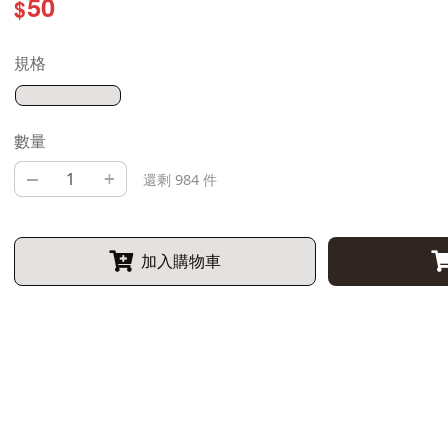
50
$
規格
數量
–
+
還剩 984 件
加入購物車