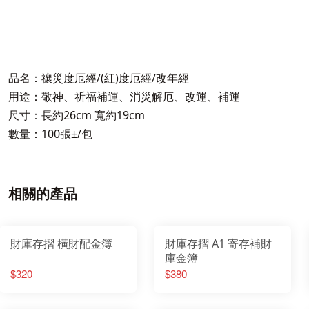
品名：禳災度厄經/(紅)度厄經/改年經
用途：敬神、祈福補運、消災解厄、改運、補運
尺寸：長約26cm 寬約19cm
數量：100張±/包
相關的產品
財庫存摺 橫財配金簿
財庫存摺 A1 寄存補財
庫金簿
$320
$380