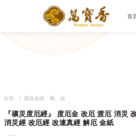
首
全部
環保金紙、燭、油
『禳災度厄經』 度厄金 改厄 渡厄 消災 
消災經 改厄經 改連真經 解厄 金紙