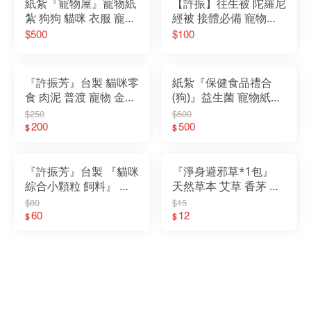
紙紮『寵物屋』寵物紙
【許振】往生被 陀羅尼
紮 狗狗 貓咪 衣服 寵物
經被 接體必備 寵物可
往生 先人 陪伴 祭祖 清
用 殯葬百貨 殯葬用品
$500
$100
明節
精緻紙紮
『許振芳』台製 貓咪零
紙紮『保健食品禮合
食 肉泥 普渡 寵物 金紙
(狗)』益生菌 寵物紙紮
紙紮 狗 貓 食物 罐頭 飼
狗狗 貓咪 衣服 寵物往
$250
$600
料
200
生 先人 陪伴 祭祖 清明
500
$
$
節 寵物金
『許振芳』台製 『貓咪
『淨身避邪草*1包』
綜合小顆粒 飼料』 普
天然草本 艾草 香茅 芙
渡 寵物 金紙 紙紮 狗 貓
蓉 薰香 收驚 入宅清淨
$80
$15
食物 罐頭 寵物金
60
安神定魂
12
$
$