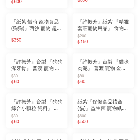
600
紮 罐頭 食物 飼料 寵物
$
金
『紙紮 惜時 寵物食品
『許振芳』紙紮 『精雅
(狗狗)』西沙 寵物 超拔
套莊寵物用品』 食物
萬物 動物往生 金紙 紙
狗狗 貓咪 飼料 普渡 寵
$200
$350
紮 罐頭 食物 飼料 寵物
物 金紙 紙紮 寵物金 食
150
$
金
物 罐頭 飼料 玩具
『許振芳』台製 『狗狗
『許振芳』台製 『貓咪
潔牙骨』 普渡 寵物 金
肉泥』 普渡 寵物 金紙
紙 紙紮 狗 貓 食物 罐頭
紙紮 狗 貓 食物 罐頭 飼
$80
$80
飼料
60
料 寵物金
60
$
$
『許振芳』台製 『狗狗
紙紮『保健食品禮合
綜合小顆粒 飼料』 普
(貓)』益生菌 寵物紙紮
渡 寵物 金紙 紙紮 狗 貓
狗狗 貓咪 衣服 寵物往
$80
$600
食物 罐頭 飼料 寵物金
60
生 先人 陪伴 祭祖 清明
500
$
$
節 寵物金