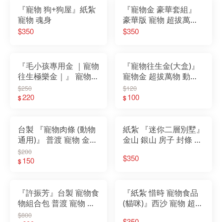
『寵物 狗+狗屋』紙紮
『寵物金 豪華套組』
寵物 魂身
豪華版 寵物 超拔萬物
動物往生 金紙 紙紮 罐
$350
$350
頭 食物 飼料
『毛小孩專用金 ｜寵物
『寵物往生金(大盒)』
往生極樂金｜』 寵物
寵物金 超拔萬物 動物
超拔萬物 動物往生 金
往生 金紙 紙紮 罐頭 食
$250
$120
紙
220
物
100
$
$
台製 『寵物肉條 (動物
紙紮 『迷你二層別墅』
通用)』 普渡 寵物 金紙
金山 銀山 房子 封條 房
紙紮 狗 貓
契 紙屋 紙紮別墅 靈屋
$200
$350
150
房屋 紙紮屋 紙厝 紙紮
$
往生用品
『許振芳』台製 寵物食
『紙紮 惜時 寵物食品
物組合包 普渡 寵物 金
(貓咪)』西沙 寵物 超拔
紙 紙紮 狗
萬物 動物往生 金紙 紙
$800
$350