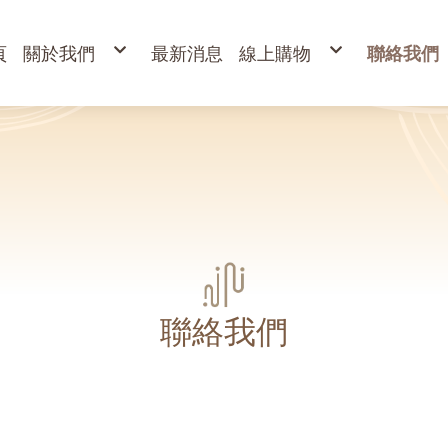
頁
關於我們
最新消息
線上購物
聯絡我們
購物說明
出清專區
退換貨說明
立香
常見問答
24H香環
防詐騙說明
貢香
盤香
臥香
香粉
束柴 原木塊
香塔,元寶香,無黏香
環保金紙、燭、油
財
寵物禮儀 紙紮品
金
開
高
金
蠟
疏
聯絡我們