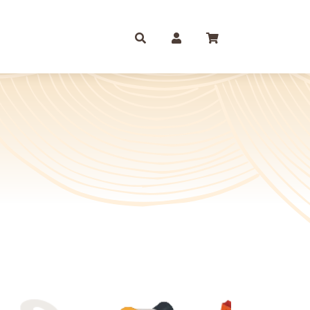
庫存摺
一尺
尺六
紙 組合包/套裝盒裝金
尺三
尺八
運/補財庫/盒裝金 相關
尺四
2尺
品質 環保金紙 週邊
尺六
2尺6
條/元寶
燭、油品
文