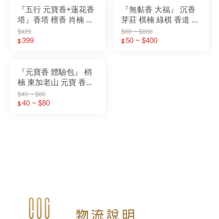
『五行 元寶香+蓮花香
『無黏香 大福』 沉香
塔』香塔 檀香 肖楠 梢
芽莊 棋楠 綠棋 香道 茶
楠 東加 老山 新山 沉香
道 祥雲香片
$420
$80 ~ $800
龍柏 綠檀 煙供 藥供
399
50 ~ $400
$
$
『元寶香 體驗包』 梢
楠 東加老山 元寶 香塔
肖楠 元寶香塔 招財元
$40 ~ $60
寶 煙供
40 ~ $80
$