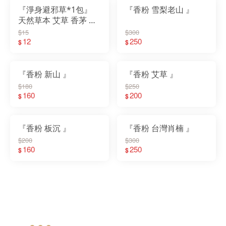
『淨身避邪草*1包』
『香粉 雪梨老山 』
天然草本 艾草 香茅 芙
蓉 薰香 收驚 入宅清淨
$15
$300
安神定魂
12
250
$
$
『香粉 新山 』
『香粉 艾草 』
$180
$250
160
200
$
$
『香粉 板沉 』
『香粉 台灣肖楠 』
$200
$300
160
250
$
$