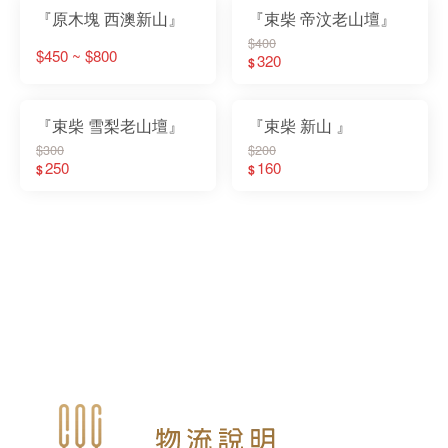
『原木塊 西澳新山』
『束柴 帝汶老山壇』
$400
$450 ~ $800
320
$
『束柴 雪梨老山壇』
『束柴 新山 』
$300
$200
250
160
$
$