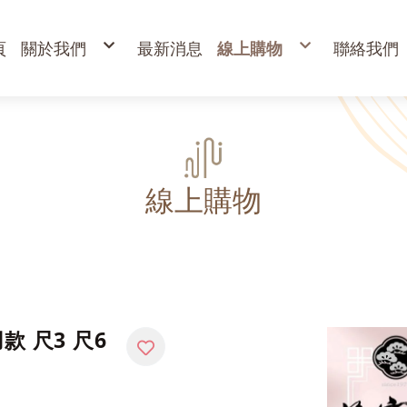
頁
關於我們
最新消息
線上購物
聯絡我們
購物說明
出清專區
退換貨說明
立香
常見問答
24H香環
防詐騙說明
貢香
盤香
臥香
香粉
束柴 原木塊
香塔,元寶香,無黏香
環保金紙、燭、油
財
寵物禮儀 紙紮品
金
線上購物
開
高
金
蠟
疏
款 尺3 尺6