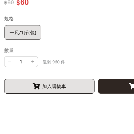
60
80
$
$
規格
一尺/1斤(包)
數量
–
+
還剩 960 件
加入購物車