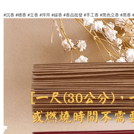
#沉香 #檀香 #立香 #拜拜 #線香 #香品批發 #手工香 #黑色立香 #黑香 