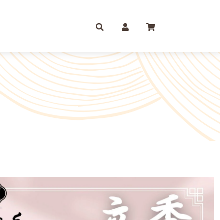
庫存摺
一尺
尺六
紙 組合包/套裝盒裝金
尺三
尺八
運/補財庫/盒裝金 相關
尺四
2尺
品質 環保金紙 週邊
尺六
2尺6
條/元寶
燭、油品
文