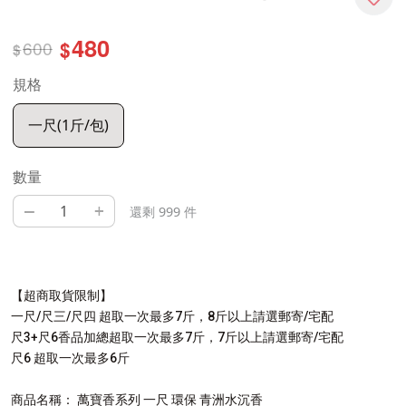
480
600
$
$
規格
一尺(1斤/包)
數量
–
+
還剩 999 件
【超商取貨限制】
一尺/尺三/尺四 超取一次最多7斤，8斤以上請選郵寄/宅配
尺3+尺6香品加總超取一次最多7斤，7斤以上請選郵寄/宅配
尺6 超取一次最多6斤
商品名稱： 萬寶香系列 一尺 環保 青洲水沉香