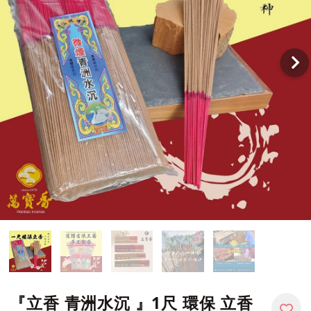
『立香 青洲水沉 』1尺 環保 立香