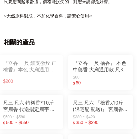
只要您聞起來舒適，價格能接受的，對您來說都是好香。
~天然原料製成，不加化學香料，請安心使用~
相關的產品
『立香 一尺 細支微煙 正
『立香 一尺 檜香』 本色
檀香』本色 大廟通用款
中藥香 大廟通用款 尺3
尺3 尺6 一斤裝 香 立香
尺6 一斤裝 香 立香 檀香
$80
$200
檀香 原木香 一貫道
原木香 一貫道
60
$
尺三 尺六 特料香*10斤
尺三 尺六 『檜香x10斤
宮廟香 代送指定廟宇 土
(限宅配 配送)』 宮廟香
地公 祝壽還願寄附
代送指定廟宇 土地公 祝
$500 ~ $580
$380 ~ $420
500 ~ $550
壽還願寄附
350 ~ $390
$
$