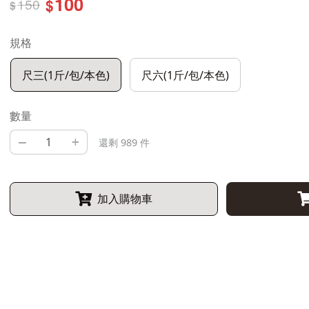
100
150
$
$
規格
尺三(1斤/包/本色)
尺六(1斤/包/本色)
數量
–
+
還剩 989 件
加入購物車