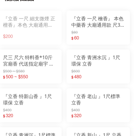
『立香 一尺 細支微煙 正
『立香 一尺 檜香』 本色
檀香』本色 大廟通用款
中藥香 大廟通用款 尺3
尺3 尺6 一斤裝 香 立香
尺6 一斤裝 香 立香 檀香
$80
$200
檀香 原木香 一貫道
原木香 一貫道
60
$
尺三 尺六 特料香*10斤
『立香 青洲水沉 』1尺
宮廟香 代送指定廟宇 土
環保 立香
地公 祝壽還願寄附
$500 ~ $580
$600
500 ~ $550
480
$
$
『立香 特新山香 』1尺
『立香 老山 』1尺標準
環保 立香
立香
$400
$400
320
320
$
$
『立香 青洲沉』1尺標準
『立香 新山 』1尺 立香