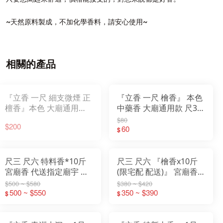
~天然原料製成，不加化學香料，請安心使用~
相關的產品
『立香 一尺 細支微煙 正
『立香 一尺 檜香』 本色
檀香』本色 大廟通用款
中藥香 大廟通用款 尺3
尺3 尺6 一斤裝 香 立香
尺6 一斤裝 香 立香 檀香
$80
$200
檀香 原木香 一貫道
原木香 一貫道
60
$
尺三 尺六 特料香*10斤
尺三 尺六 『檜香x10斤
宮廟香 代送指定廟宇 土
(限宅配 配送)』 宮廟香
地公 祝壽還願寄附
代送指定廟宇 土地公 祝
$500 ~ $580
$380 ~ $420
500 ~ $550
壽還願寄附
350 ~ $390
$
$