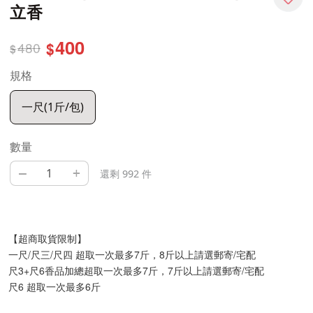
立香
400
480
$
$
規格
一尺(1斤/包)
數量
–
+
還剩 992 件
【超商取貨限制】
一尺/尺三/尺四 超取一次最多7斤，8斤以上請選郵寄/宅配
尺3+尺6香品加總超取一次最多7斤，7斤以上請選郵寄/宅配
尺6 超取一次最多6斤