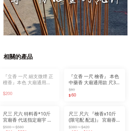
相關的產品
『立香 一尺 細支微煙 正
『立香 一尺 檜香』 本色
檀香』本色 大廟通用款
中藥香 大廟通用款 尺3
尺3 尺6 一斤裝 香 立香
尺6 一斤裝 香 立香 檀香
$80
$200
檀香 原木香 一貫道
原木香 一貫道
60
$
尺三 尺六 特料香*10斤
尺三 尺六 『檜香x10斤
宮廟香 代送指定廟宇 土
(限宅配 配送)』 宮廟香
地公 祝壽還願寄附
代送指定廟宇 土地公 祝
$500 ~ $580
$380 ~ $420