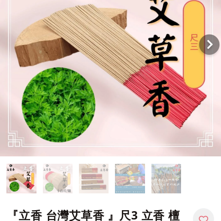
『立香 台灣艾草香 』尺3 立香 檀