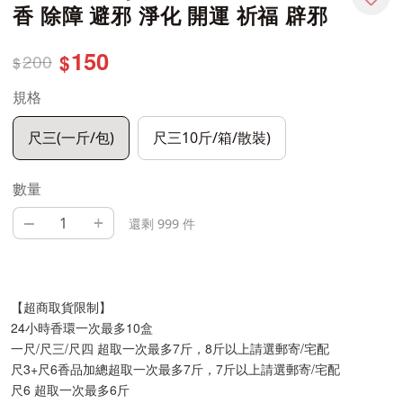
香 除障 避邪 淨化 開運 祈福 辟邪
150
200
$
$
規格
尺三(一斤/包)
尺三10斤/箱/散裝)
數量
–
+
還剩 999 件
【超商取貨限制】
24小時香環一次最多10盒
一尺/尺三/尺四 超取一次最多7斤，8斤以上請選郵寄/宅配
尺3+尺6香品加總超取一次最多7斤，7斤以上請選郵寄/宅配
尺6 超取一次最多6斤