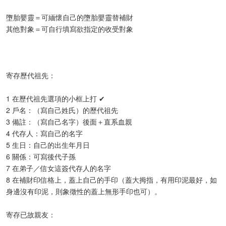
墮胎嬰靈＝可緬懷自己的墮胎嬰靈替補財
其他對象＝可自行填寫欲指定的收受對象
寄存歷代祖先：
1 在歷代祖先選項的小框上打 ✔
2 戶名：（寫自己姓氏）的歷代祖先
3 備註：（寫自己名字）後面＋直系血親
4 代存人：寫自己的名字
5 生日：自己的出生年月日
6 關係：可寫後代子孫
7 在弟子／信女這簽代存人的名字
8 在補財印信格上，蓋上自己的手印（蓋大拇指，有用印泥最好，如
身邊沒有印泥，則象徵性的蓋上無形手印也可）。
寄存已故親友：