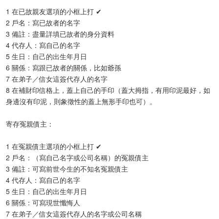
1 在已故親友選項的小框上打 ✔
2 戶名：寫已故者的名字
3 備註：盡量詳填已故者的身分資料
4 代存人：寫自己的名字
5 生日：自己的出生年月日
6 關係：寫跟已故者的關係，比如爺孫
7 在弟子／信女這簽代存人的名字
8 在補財印信格上，蓋上自己的手印（蓋大拇指，有用印泥最好，如
身邊沒有印泥，則象徵性的蓋上無形手印也可）。​
寄存冤親債主：
1 在冤親債主選項的小框上打 ✔
2 戶名：（寫自己名字或公司名稱）的冤親債主
3 備註：可寫前世今生的不知名冤親債主
4 代存人：寫自己的名字
5 生日：自己的出生年月日
6 關係：可寫現世懺悔人
7 在弟子／信女這簽代存人的名字或公司名稱