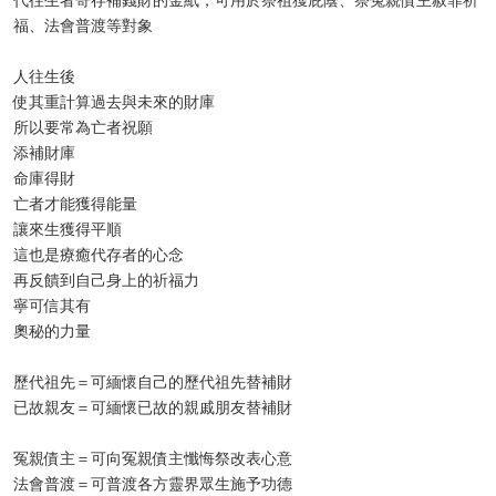
福、法會普渡等對象
人往生後
使其重計算過去與未來的財庫
所以要常為亡者祝願
添補財庫
命庫得財
亡者才能獲得能量
讓來生獲得平順
這也是療癒代存者的心念
再反饋到自己身上的祈福力
寧可信其有
奧秘的力量
歷代祖先＝可緬懷自己的歷代祖先替補財
已故親友＝可緬懷已故的親戚朋友替補財
冤親債主＝可向冤親債主懺悔祭改表心意
法會普渡＝可普渡各方靈界眾生施予功德