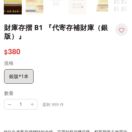
財庫存摺 B1 『代寄存補財庫（銀
版）』
380
$
規格
銀版*1本
數量
–
+
還剩 999 件
代往生者寄存補錢財的金紙，可用於祭祖獲庇蔭、祭冤親債主赦罪祈