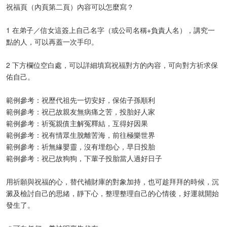
祝福頁（內頁第二頁）內容可以怎麼寫？
1 在弟子／信女這簽上自己名字（或公司名稱+負責人名），講究一
點的人，可以再蓋一次手印。
2 下方欄位空白處，可以詳細填寫祝福對方的內容，可向對方祈求保
佑自己。
範例參考：祝歷代祖先一切安好，保佑子孫順利
範例參考：祝已故親友無病痛之苦，投胎好人家
範例參考：祈冤親債主解冤釋結，互得好因果
範例參考：祝有情眾生脫離苦海，前往極樂世界
範例參考：祈無緣嬰靈，沒有埋怨心，早日投胎
範例參考：祝已故狗狗，下輩子投胎當人過好日子
​
用祈願與祝福的心，替代補財庫的對象加持，也可趁拜拜的時候，沉
澱及檢討自己的思緒，靜下心，整理整理自己的心情後，好運就開始
發生了。