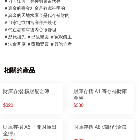
＃可向任何一尊神明稟告代存
＃真金的壽金刈金是敬獻神明的
＃真金的天地水庫金是代存補財的
＃可家宅或到宮廟拜拜燒化
＃代亡者補庫後內心很舒坦
＃歷代祖先 ＃已故親友 ＃冤親債主
＃法會普度 ＃墮胎嬰靈 ＃其他亡者
相關的產品
財庫存摺 橫財配金簿
財庫存摺 A1 寄存補財庫
金簿
$320
$380
財庫存摺 A6 『開財庫出
財庫存摺 A8 偏財配金簿
金簿』