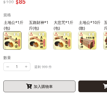
85
100
$
$
規格
土地公*1斤
五路財神*1
大悲咒*1斤
土地公*10斤
五
(包)
斤(包)
(包)
(散)
斤
數量
–
+
還剩 999 件
加入購物車