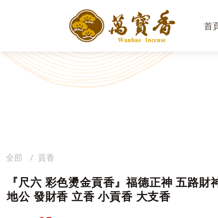
首
全部
貢香
『尺六 彩色燙金貢香』福德正神 五路財神
地公 發財香 立香 小貢香 大支香