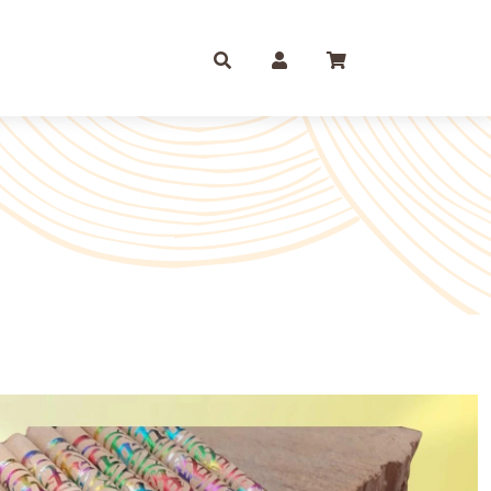
庫存摺
一尺
尺六
紙 組合包/套裝盒裝金
尺三
尺八
運/補財庫/盒裝金 相關
尺四
2尺
品質 環保金紙 週邊
尺六
2尺6
條/元寶
燭、油品
文