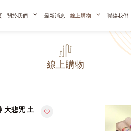
頁
關於我們
最新消息
線上購物
聯絡我們
購物說明
出清專區
退換貨說明
立香
常見問答
24H香環
防詐騙說明
貢香
盤香
臥香
香粉
束柴 原木塊
香塔,元寶香,無黏香
環保金紙、燭、油
財
寵物禮儀 紙紮品
金
線上購物
開
高
金
蠟
疏
 大悲咒 土