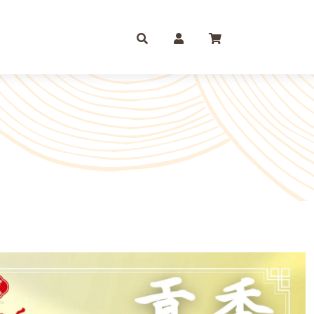
庫存摺
一尺
尺六
紙 組合包/套裝盒裝金
尺三
尺八
運/補財庫/盒裝金 相關
尺四
2尺
品質 環保金紙 週邊
尺六
2尺6
條/元寶
燭、油品
文