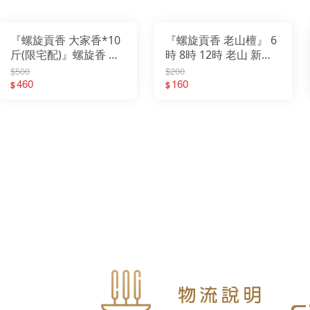
『螺旋貢香 大家香*10
『螺旋貢香 老山檀』 6
斤(限宅配)』螺旋香 微
時 8時 12時 老山 新山
煙 環保 貢香
青洲沉 沉檀 螺旋香 微
$500
$200
460
160
煙 環保 貢香 尺六 2尺
$
$