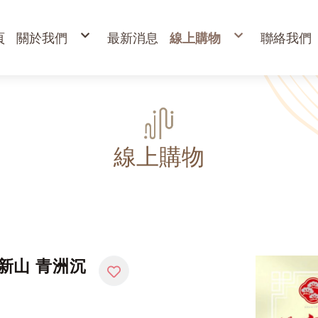
頁
關於我們
最新消息
線上購物
聯絡我們
購物說明
出清專區
退換貨說明
立香
常見問答
24H香環
防詐騙說明
貢香
盤香
臥香
香粉
束柴 原木塊
香塔,元寶香,無黏香
環保金紙、燭、油
財
寵物禮儀 紙紮品
金
線上購物
開
高
金
蠟
疏
 新山 青洲沉