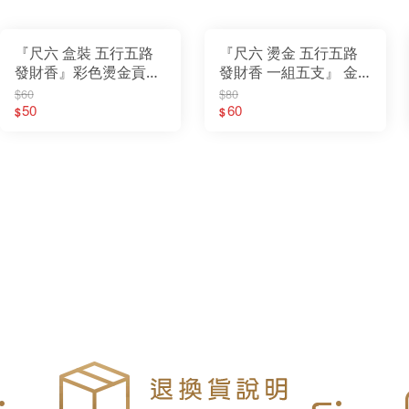
『尺六 盒裝 五行五路
『尺六 燙金 五行五路
發財香』彩色燙金貢香
發財香 一組五支』 金
金錢香 大貢香 祝壽 補
錢香 大貢香 祝壽 補庫
$60
$80
庫 開工 祈福 招財進寶
50
開工 祈福 招財進寶 補
60
$
$
補財庫 祈求平安
財庫 祈求平安