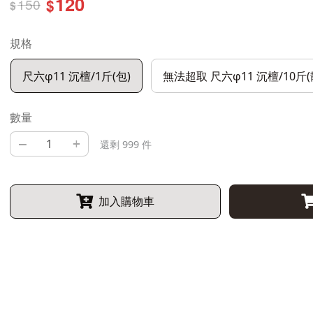
120
150
$
$
規格
尺六φ11 沉檀/1斤(包)
無法超取 尺六φ11 沉檀/10斤(
數量
–
+
還剩 999 件
加入購物車