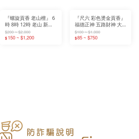
『螺旋貢香 老山檀』 6
『尺六 彩色燙金貢香』
時 8時 12時 老山 新山
福德正神 五路財神 大
青洲沉 沉檀 螺旋香 微
悲咒 土地公 發財香 立
$200 ~ $2,000
$100 ~ $1,000
煙 環保 貢香 尺六 2尺
150 ~ $1,200
香 小貢香 大支香
85 ~ $750
$
$