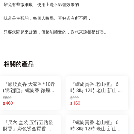
難免有些微細痕，使用上是不影響效果的
味道是主觀的，每個人嗅覺、喜好皆有所不同，
只要您聞起來舒適，價格能接受的，對您來說都是好香。
相關的產品
『螺旋貢香 大家香*10斤
『螺旋貢香 老山檀』 6
(限宅配)』螺旋香 微煙
時 8時 12時 老山 新山 青
環保 貢香
洲沉 沉檀 螺旋香 微煙 環
$500
$200
460
160
保 貢香 尺六 2尺
$
$
『尺六 盒裝 五行五路發
『螺旋貢香 老山檀』 6
財香』彩色燙金貢香 金
時 8時 12時 老山 新山 青