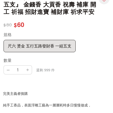
五支』 金錢香 大貢香 祝壽 補庫 開
工 祈福 招財進寶 補財庫 祈求平安
60
80
$
$
規格
尺六 燙金 五行五路發財香 一組五支
數量
–
+
還剩 999 件
完美主義者慎購
純手工香品，表面浮雕工藝為一層層耗時多日慢慢做成，