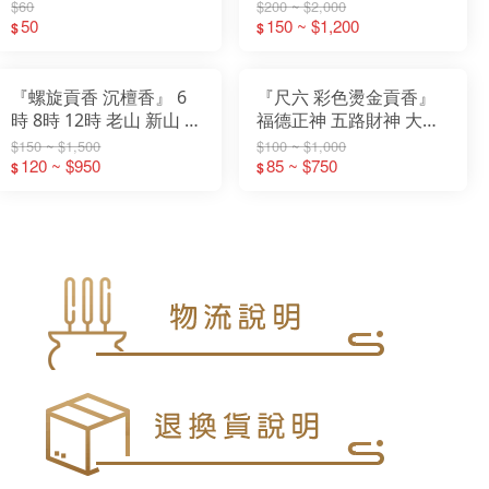
錢香 大貢香 祝壽 補庫 開
洲沉 沉檀 螺旋香 微煙 環
$60
$200 ~ $2,000
工 祈福 招財進寶 補財庫
50
保 貢香 尺六 2尺
150 ~ $1,200
$
$
祈求平安
『螺旋貢香 沉檀香』 6
『尺六 彩色燙金貢香』
時 8時 12時 老山 新山 青
福德正神 五路財神 大悲
洲沉 沉檀 螺旋香 微煙 環
咒 土地公 發財香 立香 小
$150 ~ $1,500
$100 ~ $1,000
120 ~ $950
保 貢香 尺六 2尺
貢香 大支香
85 ~ $750
$
$