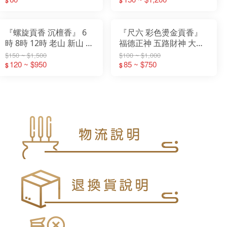
$
$
平安
『螺旋貢香 沉檀香』 6
『尺六 彩色燙金貢香』
時 8時 12時 老山 新山 青
福德正神 五路財神 大悲
洲沉 沉檀 螺旋香 微煙 環
咒 土地公 發財香 立香 小
$150 ~ $1,500
$100 ~ $1,000
120 ~ $950
保 貢香 尺六 2尺
貢香 大支香
85 ~ $750
$
$