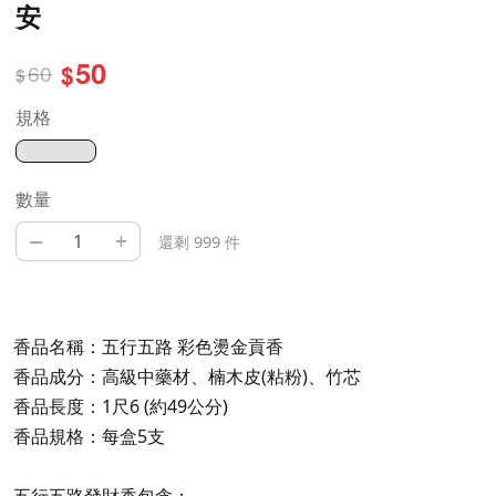
安
50
60
$
$
規格
數量
–
+
還剩 999 件
香品名稱：五行五路 彩色燙金貢香
香品成分：高級中藥材、楠木皮(粘粉)、竹芯
香品長度：1尺6 (約49公分)
香品規格：每盒5支
五行五路發財香包含：