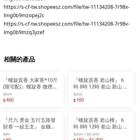
https://s-cf-tw.shopeesz.com/file/tw-11134208-7r98x-
lmg0b9mzopej2c
https://s-cf-tw.shopeesz.com/file/tw-11134208-7r98v-
lmg0b9mzq3yzef
相關的產品
『螺旋貢香 大家香*10斤
『螺旋貢香 老山檀』 6
(限宅配)』螺旋香 微煙
時 8時 12時 老山 新山 青
環保 貢香
洲沉 沉檀 螺旋香 微煙 環
$500
$200
460
160
保 貢香 尺六 2尺
$
$
『尺六 燙金 五行五路發
『螺旋貢香 老山檀』 6
財香 一組五支』 金錢香
時 8時 12時 老山 新山 青
大貢香 祝壽 補庫 開工 祈
洲沉 沉檀 螺旋香 微煙 環
$80
$200 ~ $2,000
福 招財進寶 補財庫 祈求
60
保 貢香 尺六 2尺
150 ~ $1,200