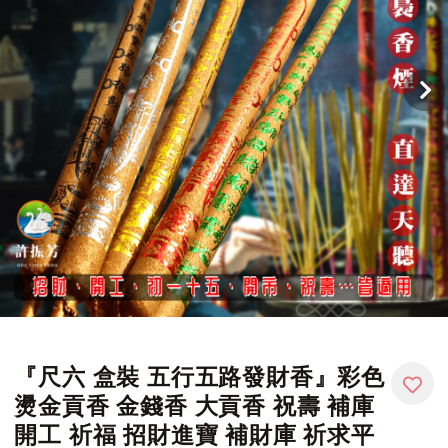
『尺六 盒裝 五行五路發財香』彩色
燙金貢香 金錢香 大貢香 祝壽 補庫
開工 祈福 招財進寶 補財庫 祈求平