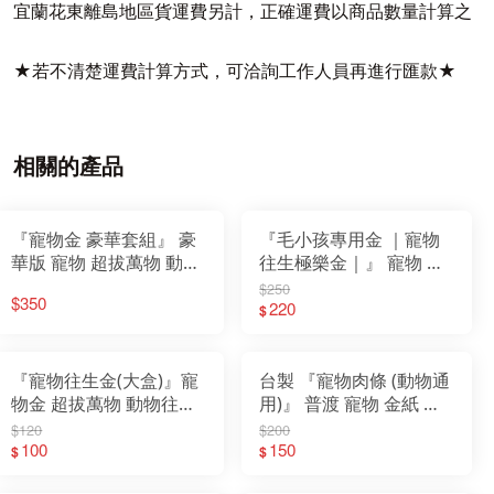
宜蘭花東離島地區貨運費另計，正確運費以商品數量計算之
★若不清楚運費計算方式，可洽詢工作人員再進行匯款★
相關的產品
『寵物金 豪華套組』 豪
『毛小孩專用金 ｜寵物
華版 寵物 超拔萬物 動物
往生極樂金｜』 寵物 超
往生 金紙 紙紮 罐頭 食物
拔萬物 動物往生 金紙
$250
$350
飼料
220
$
『寵物往生金(大盒)』寵
台製 『寵物肉條 (動物通
物金 超拔萬物 動物往生
用)』 普渡 寵物 金紙 紙
金紙 紙紮 罐頭 食物
紮 狗 貓
$120
$200
100
150
$
$