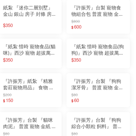
紙紮 『迷你二層別墅』
『許振芳』台製 寵物食
金山 銀山 房子 封條 房契
物組合包 普渡 寵物 金紙
紙屋 紙紮別墅 靈屋 房屋
紙紮 狗
$800
$350
紙紮屋 紙厝 紙紮 往生用
600
$
品
『紙紮 惜時 寵物食品(貓
『紙紮 惜時 寵物食品(狗
咪)』西沙 寵物 超拔萬物
狗)』西沙 寵物 超拔萬物
動物往生 金紙 紙紮 罐頭
動物往生 金紙 紙紮 罐頭
$350
$350
食物 飼料 寵物金
食物 飼料 寵物金
『許振芳』紙紮 『精雅
『許振芳』台製 『狗狗
套莊寵物用品』 食物 狗
潔牙骨』 普渡 寵物 金紙
狗 貓咪 飼料 普渡 寵物
紙紮 狗 貓 食物 罐頭 飼
$200
$80
金紙 紙紮 寵物金 食物 罐
150
料
60
$
$
頭 飼料 玩具
『許振芳』台製 『貓咪
『許振芳』台製 『狗狗
肉泥』 普渡 寵物 金紙 紙
綜合小顆粒 飼料』 普渡
紮 狗 貓 食物 罐頭 飼料
寵物 金紙 紙紮 狗 貓 食
$80
$80