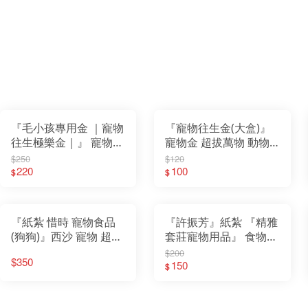
『毛小孩專用金 ｜寵物
『寵物往生金(大盒)』
往生極樂金｜』 寵物
寵物金 超拔萬物 動物
超拔萬物 動物往生 金
往生 金紙 紙紮 罐頭 食
$250
$120
紙
220
物
100
$
$
『紙紮 惜時 寵物食品
『許振芳』紙紮 『精雅
(狗狗)』西沙 寵物 超拔
套莊寵物用品』 食物
萬物 動物往生 金紙 紙
狗狗 貓咪 飼料 普渡 寵
$200
$350
紮 罐頭 食物 飼料 寵物
物 金紙 紙紮 寵物金 食
150
$
金
物 罐頭 飼料 玩具