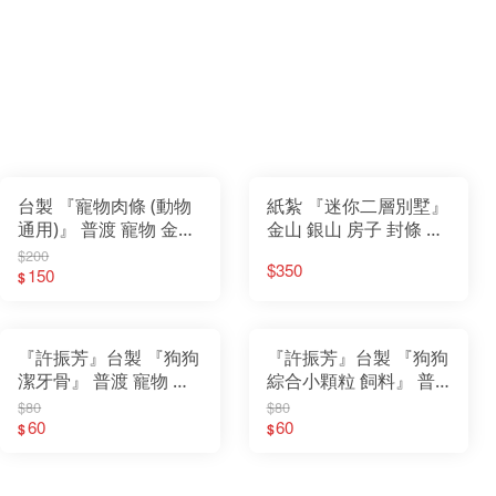
台製 『寵物肉條 (動物
紙紮 『迷你二層別墅』
通用)』 普渡 寵物 金紙
金山 銀山 房子 封條 房
紙紮 狗 貓
契 紙屋 紙紮別墅 靈屋
$200
$350
150
房屋 紙紮屋 紙厝 紙紮
$
往生用品
『許振芳』台製 『狗狗
『許振芳』台製 『狗狗
潔牙骨』 普渡 寵物 金
綜合小顆粒 飼料』 普
紙 紙紮 狗 貓 食物 罐頭
渡 寵物 金紙 紙紮 狗 貓
$80
$80
飼料
60
食物 罐頭 飼料 寵物金
60
$
$