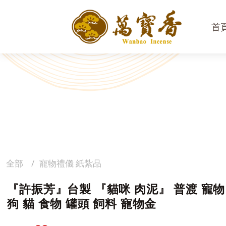
首
全部
寵物禮儀 紙紮品
『許振芳』台製 『貓咪 肉泥』 普渡 寵物
狗 貓 食物 罐頭 飼料 寵物金