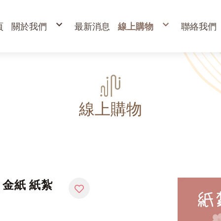
頁
關於我們
最新消息
線上購物
聯絡我們
購物說明
出清專區
退換貨說明
立香
常見問答
24H香環
防詐騙說明
貢香
盤香
臥香
香粉
束柴 原木塊
香塔,元寶香,無黏香
環保金紙、燭、油
財
寵物禮儀 紙紮品
金
線上購物
開
高
金
蠟
疏
 金紙 紙紮