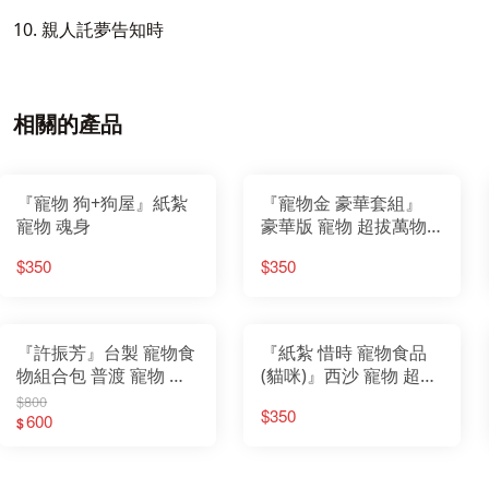
10. 親人託夢告知時
相關的產品
『寵物 狗+狗屋』紙紮
『寵物金 豪華套組』
寵物 魂身
豪華版 寵物 超拔萬物
動物往生 金紙 紙紮 罐
$350
$350
頭 食物 飼料
『許振芳』台製 寵物食
『紙紮 惜時 寵物食品
物組合包 普渡 寵物 金
(貓咪)』西沙 寵物 超拔
紙 紙紮 狗
萬物 動物往生 金紙 紙
$800
$350
600
紮 罐頭 食物 飼料 寵物
$
金