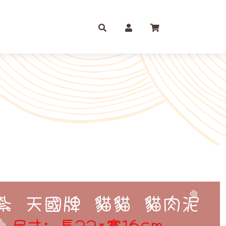
庫存摺
一尺
尺六
紙 組合包/套裝盒裝金
尺三
尺八
運/補財庫/盒裝金 相關
尺四
2尺
品質 環保金紙 週邊
尺六
2尺6
條/元寶
燭、油品
文