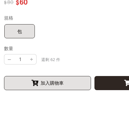
60
80
$
$
規格
包
數量
–
+
還剩 62 件
加入購物車