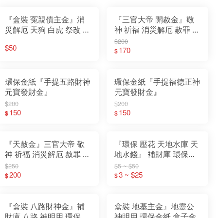
『盒裝 冤親債主金』消
『三官大帝 開赦金』敬
災解厄 天狗 白虎 祭改 神
神 祈福 消災解厄 赦罪 補
明用 環保金紙 盒子金
運 迴向 普渡 拜門口 玉帝
$200
$50
天公 財庫存摺 純黃金箔
170
$
環保金紙『手提五路財神
環保金紙『手提福德正神
元寶發財金』
元寶發財金』
$200
$200
150
150
$
$
『天赦金』三官大帝 敬
『環保 壓花 天地水庫 天
神 祈福 消災解厄 赦罪 補
地水錢』 補財庫 環保金
運 迴向 普渡 拜門口 玉帝
紙 天庫 地庫 水庫 天錢
$250
$5 ~ $50
天公
200
地錢 水錢
3 ~ $25
$
$
『盒裝 八路財神金』補
盒裝 地基主金』地靈公
財庫 八路 神明用 環保金
神明用 環保金紙 盒子金