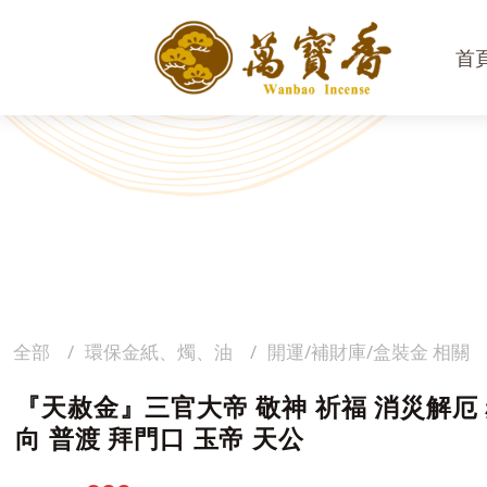
首
全部
環保金紙、燭、油
開運/補財庫/盒裝金 相關
『天赦金』三官大帝 敬神 祈福 消災解厄 
向 普渡 拜門口 玉帝 天公