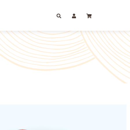
庫存摺
一尺
尺六
紙 組合包/套裝盒裝金
尺三
尺八
運/補財庫/盒裝金 相關
尺四
2尺
品質 環保金紙 週邊
尺六
2尺6
條/元寶
燭、油品
文