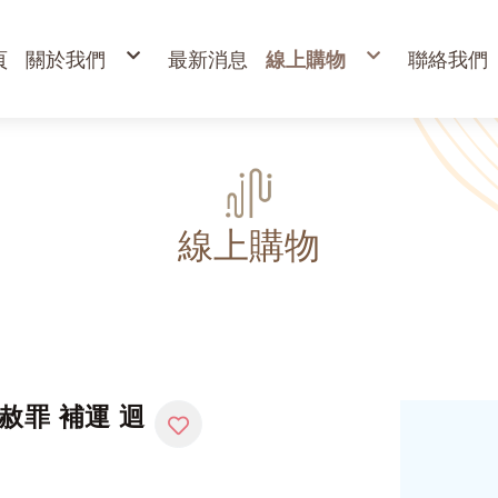
頁
關於我們
最新消息
線上購物
聯絡我們
購物說明
出清專區
退換貨說明
立香
常見問答
24H香環
防詐騙說明
貢香
盤香
臥香
香粉
束柴 原木塊
香塔,元寶香,無黏香
環保金紙、燭、油
財
寵物禮儀 紙紮品
金
線上購物
開
高
金
蠟
疏
赦罪 補運 迴