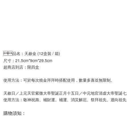

品名：天赦金 (12盒裝 / 箱)
尺寸：21.5cm*9cm*29.5cm
超商店到店：限四盒
使用方法：可於每次燒金拜拜時搭配使用，數量多寡並無限制。
天赦日／上元天官紫微大帝聖誕正月十五日／中元地官清虛大帝聖誕七月
使用方法：敬神祝壽、補財運、補運、消災解厄、祭拜祖先、迴向祖先
購物須知：