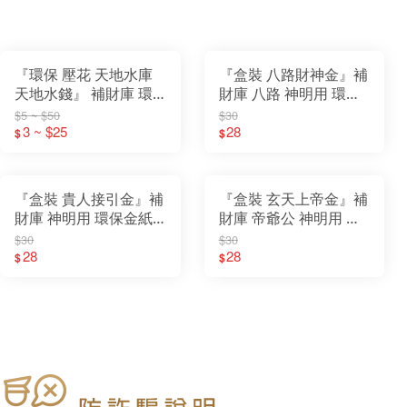
『環保 壓花 天地水庫
『盒裝 八路財神金』補
天地水錢』 補財庫 環
財庫 八路 神明用 環保
保金紙 天庫 地庫 水庫
金紙 盒子金
$5 ~ $50
$30
天錢 地錢 水錢
3 ~ $25
28
$
$
『盒裝 貴人接引金』補
『盒裝 玄天上帝金』補
財庫 神明用 環保金紙
財庫 帝爺公 神明用 環
盒子金
保金紙 盒子金
$30
$30
28
28
$
$