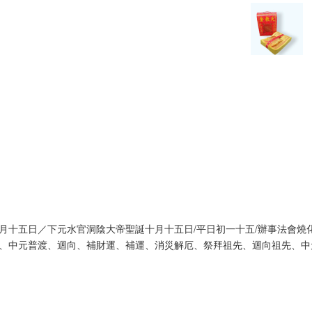
十五日／下元水官洞陰大帝聖誕十月十五日/平日初一十五/辦事法會燒化
、中元普渡、迴向、補財運、補運、消災解厄、祭拜祖先、迴向祖先、中元