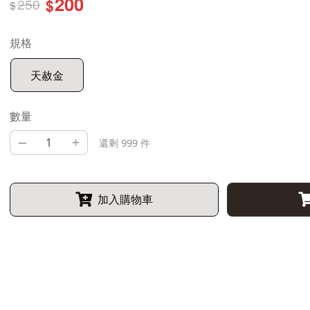
200
250
$
$
規格
天赦金
數量
–
+
還剩 999 件
加入購物車