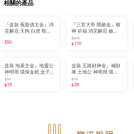
相關的產品
『盒裝 冤親債主金』消
『三官大帝 開赦金』敬
災解厄 天狗 白虎 祭改
神 祈福 消災解厄 赦罪
神明用 環保金紙 盒子
補運 迴向 普渡 拜門口
$200
$50
金
玉帝 天公 財庫存摺 純
170
$
黃金箔
盒裝 地基主金』地靈公
盒裝 五路財神金』補財
神明用 環保金紙 盒子
庫 土地公 神明用 環保
金
金紙 盒子金
$30
$30
28
28
$
$