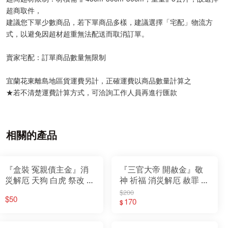
超商取件，
建議您下單少數商品，若下單商品多樣，建議選擇「宅配」物流方
式，以避免因超材超重無法配送而取消訂單。
賣家宅配：訂單商品數量無限制
宜蘭花東離島地區貨運費另計，正確運費以商品數量計算之
★若不清楚運費計算方式，可洽詢工作人員再進行匯款
相關的產品
『盒裝 冤親債主金』消
『三官大帝 開赦金』敬
災解厄 天狗 白虎 祭改 神
神 祈福 消災解厄 赦罪 補
明用 環保金紙 盒子金
運 迴向 普渡 拜門口 玉帝
$200
$50
天公 財庫存摺 純黃金箔
170
$