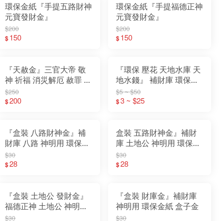
環保金紙『手提五路財神
環保金紙『手提福德正神
元寶發財金』
元寶發財金』
$200
$200
150
150
$
$
『天赦金』三官大帝 敬
『環保 壓花 天地水庫 天
神 祈福 消災解厄 赦罪 補
地水錢』 補財庫 環保金
運 迴向 普渡 拜門口 玉帝
紙 天庫 地庫 水庫 天錢
$250
$5 ~ $50
天公
200
地錢 水錢
3 ~ $25
$
$
『盒裝 八路財神金』補
盒裝 五路財神金』補財
財庫 八路 神明用 環保金
庫 土地公 神明用 環保金
紙 盒子金
紙 盒子金
$30
$30
28
28
$
$
『盒裝 土地公 發財金』
『盒裝 財庫金』補財庫
福德正神 土地公 神明用
神明用 環保金紙 盒子金
環保金紙 盒子金
$30
$30