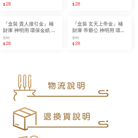
28
28
$
$
『盒裝 貴人接引金』補
『盒裝 玄天上帝金』補
財庫 神明用 環保金紙 盒
財庫 帝爺公 神明用 環保
子金
金紙 盒子金
$30
$30
28
28
$
$