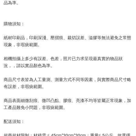
品為準。
購物須知：
紙材印刷品，印刷深淺、壓摺痕、裁切誤差、溢膠等無法避免之常態
現象，非瑕疵範圍。
相機拍攝上多少有誤差、色差，照片已力求呈現最真實的物品狀
況，，請以實品顏色為準。
商品尺寸表皆為人工量測、測量方式不同等因素，與實際商品尺寸略
有誤差，非瑕疵範圍。
商品表面細微刮痕、微凹凸點、膠痕、亮漆不均等皆屬正常現象，加
工產品難免小問題，非瑕疵範圍。
配送須知：
超商超材限制：材積需 ≦ 45cm*30cm*30cm；重量≦ 5公斤，故選擇