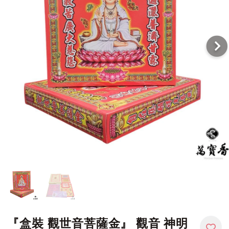
『盒裝 觀世音菩薩金』 觀音 神明