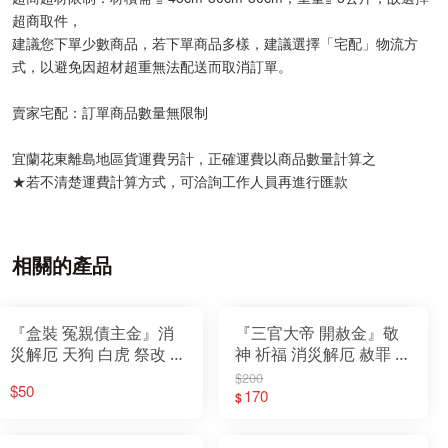
超商取件，
建議您下單少數商品，若下單商品多樣，建議選擇「宅配」物流方
式，以避免因超材超重無法配送而取消訂單。
賣家宅配：訂單商品數量無限制
宜蘭花東離島地區貨運費另計，正確運費以商品數量計算之
★若不清楚運費計算方式，可洽詢工作人員再進行匯款
相關的產品
『盒裝 冤親債主金』消
『三官大帝 開赦金』敬
災解厄 天狗 白虎 祭改 神
神 祈福 消災解厄 赦罪 補
明用 環保金紙 盒子金
運 迴向 普渡 拜門口 玉帝
$200
$50
天公 財庫存摺 純黃金箔
170
$