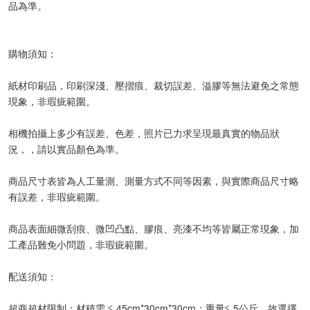
品為準。
購物須知：
紙材印刷品，印刷深淺、壓摺痕、裁切誤差、溢膠等無法避免之常態
現象，非瑕疵範圍。
相機拍攝上多少有誤差、色差，照片已力求呈現最真實的物品狀
況，，請以實品顏色為準。
商品尺寸表皆為人工量測、測量方式不同等因素，與實際商品尺寸略
有誤差，非瑕疵範圍。
商品表面細微刮痕、微凹凸點、膠痕、亮漆不均等皆屬正常現象，加
工產品難免小問題，非瑕疵範圍。
配送須知：
超商超材限制：材積需 ≦ 45cm*30cm*30cm；重量≦ 5公斤，故選擇