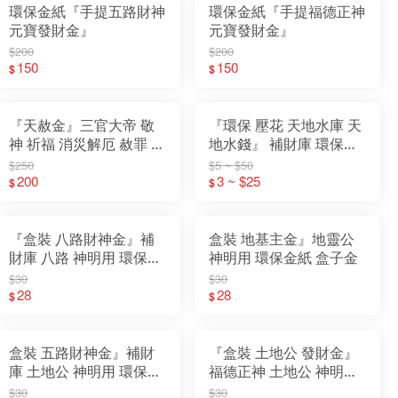
環保金紙『手提五路財神
環保金紙『手提福德正神
元寶發財金』
元寶發財金』
$200
$200
150
150
$
$
『天赦金』三官大帝 敬
『環保 壓花 天地水庫 天
神 祈福 消災解厄 赦罪 補
地水錢』 補財庫 環保金
運 迴向 普渡 拜門口 玉帝
紙 天庫 地庫 水庫 天錢
$250
$5 ~ $50
天公
200
地錢 水錢
3 ~ $25
$
$
『盒裝 八路財神金』補
盒裝 地基主金』地靈公
財庫 八路 神明用 環保金
神明用 環保金紙 盒子金
紙 盒子金
$30
$30
28
28
$
$
盒裝 五路財神金』補財
『盒裝 土地公 發財金』
庫 土地公 神明用 環保金
福德正神 土地公 神明用
紙 盒子金
環保金紙 盒子金
$30
$30