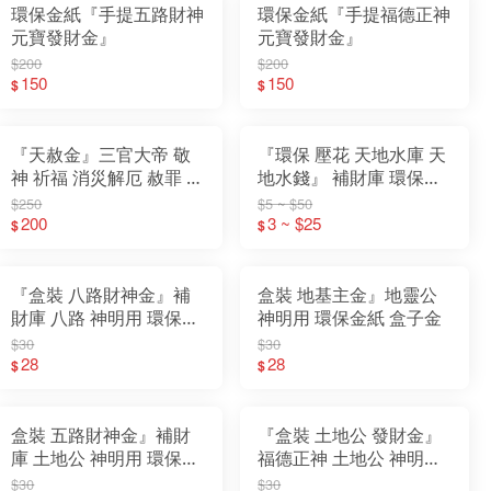
環保金紙『手提五路財神
環保金紙『手提福德正神
元寶發財金』
元寶發財金』
$200
$200
150
150
$
$
『天赦金』三官大帝 敬
『環保 壓花 天地水庫 天
神 祈福 消災解厄 赦罪 補
地水錢』 補財庫 環保金
運 迴向 普渡 拜門口 玉帝
紙 天庫 地庫 水庫 天錢
$250
$5 ~ $50
天公
200
地錢 水錢
3 ~ $25
$
$
『盒裝 八路財神金』補
盒裝 地基主金』地靈公
財庫 八路 神明用 環保金
神明用 環保金紙 盒子金
紙 盒子金
$30
$30
28
28
$
$
盒裝 五路財神金』補財
『盒裝 土地公 發財金』
庫 土地公 神明用 環保金
福德正神 土地公 神明用
紙 盒子金
環保金紙 盒子金
$30
$30