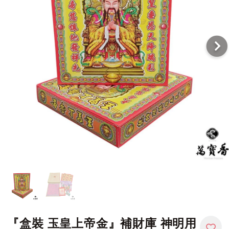
『盒裝 玉皇上帝金』補財庫 神明用