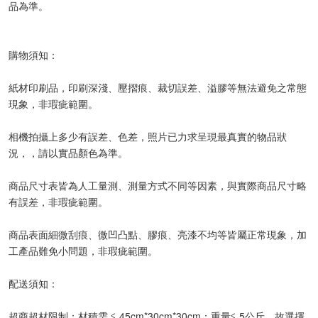
品為準。
購物須知：
紙材印刷品，印刷深淺、壓摺痕、裁切誤差、溢膠等無法避免之常態
現象，非瑕疵範圍。
相機拍攝上多少有誤差、色差，照片已力求呈現最真實的物品狀
況，，請以實品顏色為準。
商品尺寸表皆為人工量測、測量方式不同等因素，與實際商品尺寸略
有誤差，非瑕疵範圍。
商品表面細微刮痕、微凹凸點、膠痕、亮漆不均等皆屬正常現象，加
工產品難免小問題，非瑕疵範圍。
配送須知：
超商超材限制：材積需 ≦ 45cm*30cm*30cm；重量≦ 5公斤，故選擇