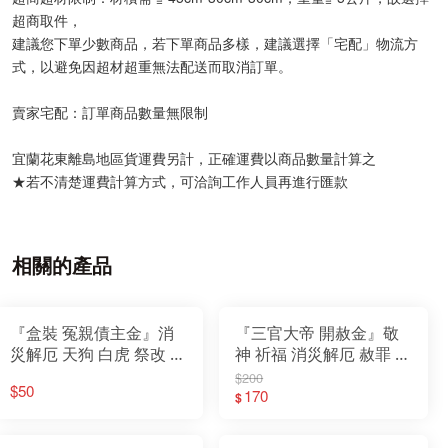
超商取件，
建議您下單少數商品，若下單商品多樣，建議選擇「宅配」物流方
式，以避免因超材超重無法配送而取消訂單。
賣家宅配：訂單商品數量無限制
宜蘭花東離島地區貨運費另計，正確運費以商品數量計算之
★若不清楚運費計算方式，可洽詢工作人員再進行匯款
相關的產品
『盒裝 冤親債主金』消
『三官大帝 開赦金』敬
災解厄 天狗 白虎 祭改 神
神 祈福 消災解厄 赦罪 補
明用 環保金紙 盒子金
運 迴向 普渡 拜門口 玉帝
$200
$50
天公 財庫存摺 純黃金箔
170
$