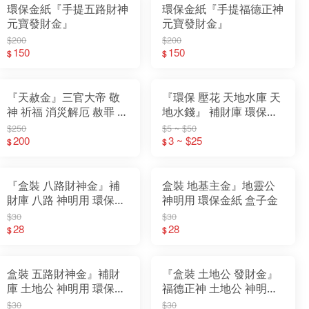
環保金紙『手提五路財神
環保金紙『手提福德正神
元寶發財金』
元寶發財金』
$200
$200
150
150
$
$
『天赦金』三官大帝 敬
『環保 壓花 天地水庫 天
神 祈福 消災解厄 赦罪 補
地水錢』 補財庫 環保金
運 迴向 普渡 拜門口 玉帝
紙 天庫 地庫 水庫 天錢
$250
$5 ~ $50
天公
200
地錢 水錢
3 ~ $25
$
$
『盒裝 八路財神金』補
盒裝 地基主金』地靈公
財庫 八路 神明用 環保金
神明用 環保金紙 盒子金
紙 盒子金
$30
$30
28
28
$
$
盒裝 五路財神金』補財
『盒裝 土地公 發財金』
庫 土地公 神明用 環保金
福德正神 土地公 神明用
紙 盒子金
環保金紙 盒子金
$30
$30