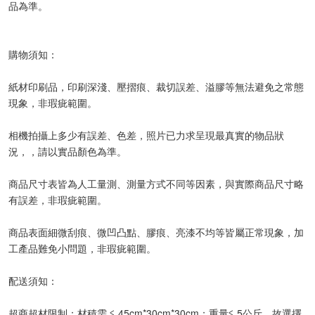
品為準。
購物須知：
紙材印刷品，印刷深淺、壓摺痕、裁切誤差、溢膠等無法避免之常態
現象，非瑕疵範圍。
相機拍攝上多少有誤差、色差，照片已力求呈現最真實的物品狀
況，，請以實品顏色為準。
商品尺寸表皆為人工量測、測量方式不同等因素，與實際商品尺寸略
有誤差，非瑕疵範圍。
商品表面細微刮痕、微凹凸點、膠痕、亮漆不均等皆屬正常現象，加
工產品難免小問題，非瑕疵範圍。
配送須知：
超商超材限制：材積需 ≦ 45cm*30cm*30cm；重量≦ 5公斤，故選擇