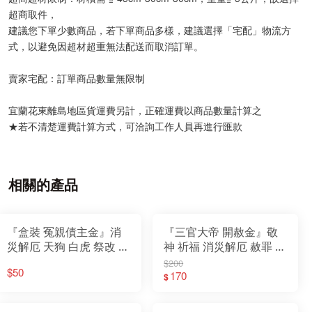
超商取件，
建議您下單少數商品，若下單商品多樣，建議選擇「宅配」物流方
式，以避免因超材超重無法配送而取消訂單。
賣家宅配：訂單商品數量無限制
宜蘭花東離島地區貨運費另計，正確運費以商品數量計算之
★若不清楚運費計算方式，可洽詢工作人員再進行匯款
相關的產品
『盒裝 冤親債主金』消
『三官大帝 開赦金』敬
災解厄 天狗 白虎 祭改 神
神 祈福 消災解厄 赦罪 補
明用 環保金紙 盒子金
運 迴向 普渡 拜門口 玉帝
$200
$50
天公 財庫存摺 純黃金箔
170
$