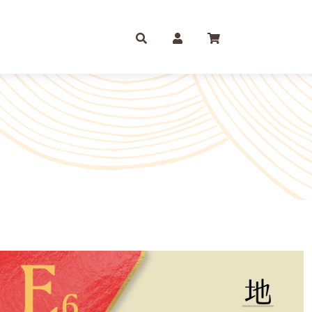
庫存摺
一尺
尺六
紙 組合包/套裝盒裝金
尺三
尺八
運/補財庫/盒裝金 相關
尺四
2尺
品質 環保金紙 週邊
尺六
2尺6
條/元寶
燭、油品
文