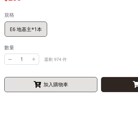
規格
E6 地基主*1本
數量
–
+
還剩 974 件
加入購物車