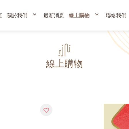
頁
關於我們
最新消息
線上購物
聯絡我們
購物說明
出清專區
退換貨說明
立香
常見問答
24H香環
防詐騙說明
貢香
盤香
臥香
香粉
束柴 原木塊
香塔,元寶香,無黏香
環保金紙、燭、油
財
寵物禮儀 紙紮品
金
線上購物
開
高
金
蠟
疏