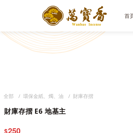
首
全部
環保金紙、燭、油
財庫存摺
財庫存摺 E6 地基主
250
$