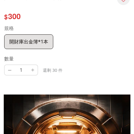
300
$
規格
開財庫出金簿*1本
數量
–
+
還剩 30 件