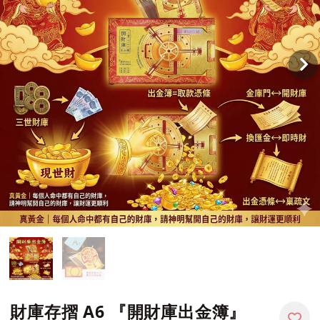
財庫存摺 A6 『開財庫出金簿』