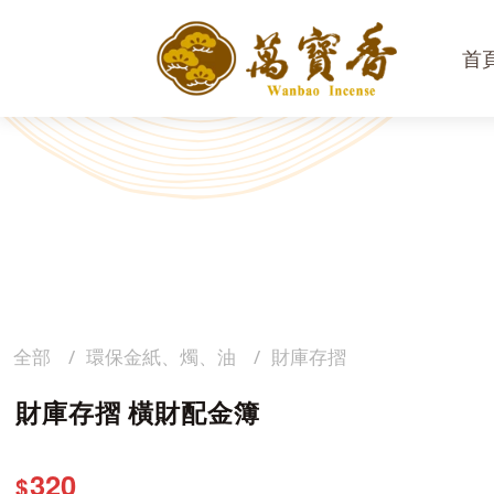
首
全部
環保金紙、燭、油
財庫存摺
財庫存摺 橫財配金簿
320
$