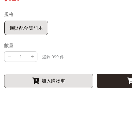
規格
橫財配金簿*1本
數量
–
+
還剩 999 件
加入購物車