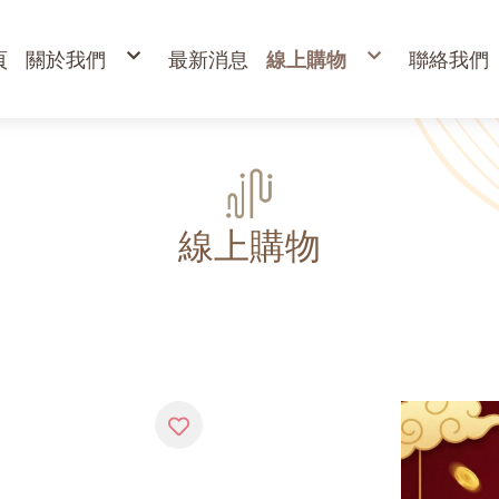
頁
關於我們
最新消息
線上購物
聯絡我們
購物說明
出清專區
退換貨說明
立香
常見問答
24H香環
防詐騙說明
貢香
盤香
臥香
香粉
束柴 原木塊
香塔,元寶香,無黏香
環保金紙、燭、油
財
寵物禮儀 紙紮品
金
線上購物
開
高
金
蠟
疏