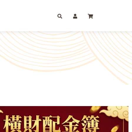
庫存摺
一尺
尺六
紙 組合包/套裝盒裝金
尺三
尺八
運/補財庫/盒裝金 相關
尺四
2尺
品質 環保金紙 週邊
尺六
2尺6
條/元寶
燭、油品
文