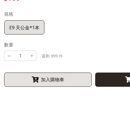
規格
E9 天公金*1本
數量
–
+
還剩 999 件
加入購物車