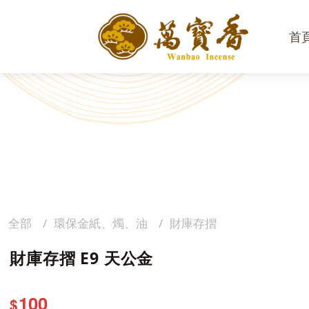
首
全部
環保金紙、燭、油
財庫存摺
財庫存摺 E9 天公金
100
$