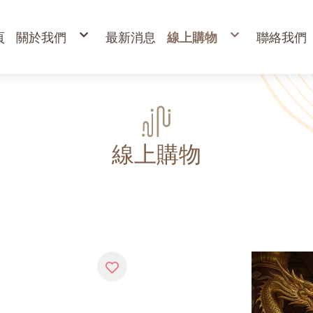
頁
關於我們
最新消息
線上購物
聯絡我們
購物說明
出清專區
退換貨說明
立香
常見問答
24H香環
防詐騙說明
貢香
盤香
臥香
香粉
束柴 原木塊
香塔,元寶香,無黏香
環保金紙、燭、油
財
寵物禮儀 紙紮品
金
線上購物
開
高
金
蠟
疏