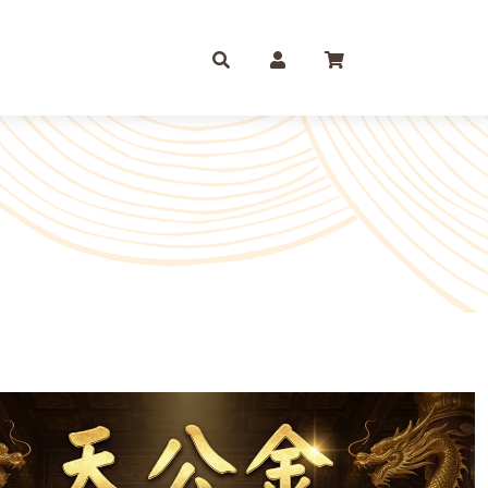
庫存摺
一尺
尺六
紙 組合包/套裝盒裝金
尺三
尺八
運/補財庫/盒裝金 相關
尺四
2尺
品質 環保金紙 週邊
尺六
2尺6
條/元寶
燭、油品
文