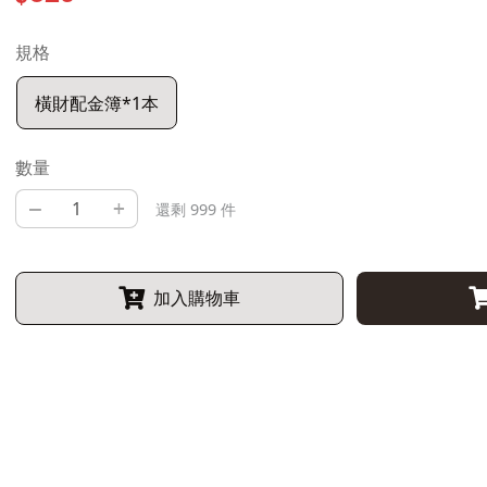
規格
橫財配金簿*1本
數量
–
+
還剩 999 件
加入購物車