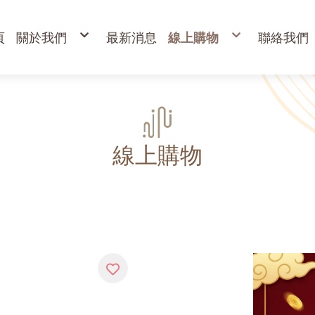
頁
關於我們
最新消息
線上購物
聯絡我們
購物說明
出清專區
退換貨說明
立香
常見問答
24H香環
防詐騙說明
貢香
盤香
臥香
香粉
束柴 原木塊
香塔,元寶香,無黏香
環保金紙、燭、油
財
寵物禮儀 紙紮品
金
線上購物
開
高
金
蠟
疏