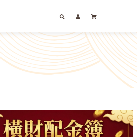
庫存摺
一尺
尺六
紙 組合包/套裝盒裝金
尺三
尺八
運/補財庫/盒裝金 相關
尺四
2尺
品質 環保金紙 週邊
尺六
2尺6
條/元寶
燭、油品
文