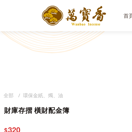
首
全部
環保金紙、燭、油
財庫存摺 橫財配金簿
320
$