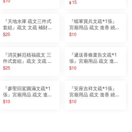
$10
疏文
水官 天赦金 天赦日
15
$
『天地水庫 疏文三件式
『犒軍賞兵文疏*1張』
套組』疏文 文疏 補財庫
宮廟用品 疏文 進香 繞境
金紙 祈福 開運 消災 招財
謁祖 會香 參香 進香 疏文
$25
$10
天官 地官 水官
『消災解厄植福疏文 三
『遞送香條稟告文疏*1
件式套組』疏文 文疏 金
張』宮廟用品 疏文 進香
紙 祈福 開運 消災
繞境 謁祖 會香 參香 進香
$25
$10
疏文
『參聖回駕圓滿文疏*1
『安座吉祥文疏*1張』
張』宮廟用品 疏文 進香
宮廟用品 疏文 進香 繞境
繞境 謁祖 會香 參香 進香
謁祖 會香 參香 進香 疏文
$10
$10
疏文