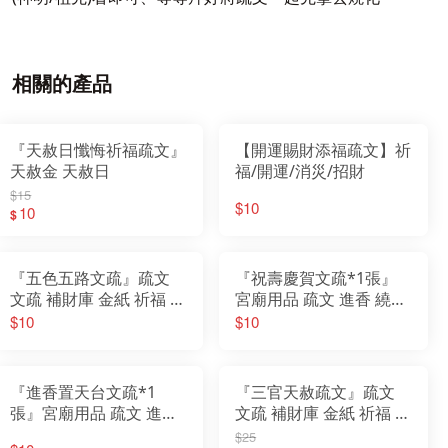
相關的產品
『天赦日懺悔祈福疏文』
【開運賜財添福疏文】祈
天赦金 天赦日
福/開運/消災/招財
$15
$10
10
$
『五色五路文疏』疏文
『祝壽慶賀文疏*1張』
文疏 補財庫 金紙 祈福 開
宮廟用品 疏文 進香 繞境
運 消災 招財
謁祖 會香 參香 進香 疏文
$10
$10
『進香置天台文疏*1
『三官天赦疏文』疏文
張』宮廟用品 疏文 進香
文疏 補財庫 金紙 祈福 開
繞境 謁祖 會香 參香 進香
運 消災 招財 天官 地官
$25