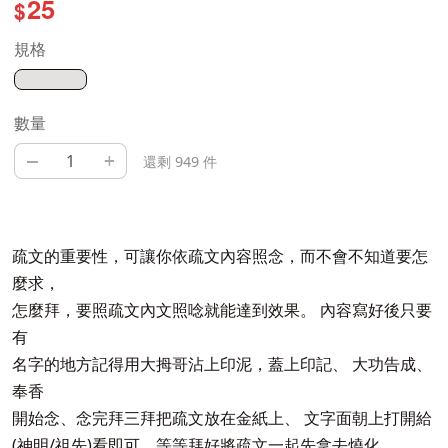
25
$
規格
數量
–
+
還剩 949 件
疏文的重要性，可讓你依疏文內容照念，而不會不知道要怎
麼求，
怎麼拜，要照疏文內文照唸就能達到效果。 內容寫好後只要
有
名字的地方記得用大拇哥沾上印泥，蓋上印記、 大功告成、
奉香
開始念、念完拜三拜把疏文放在金紙上、 文字面朝上打開給
(神明/祖先)看即可、等等拜好將疏文一起先拿去燒化