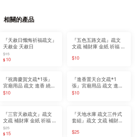
相關的產品
『天赦日懺悔祈福疏文』
『五色五路文疏』疏文
天赦金 天赦日
文疏 補財庫 金紙 祈福 開
運 消災 招財
$15
$10
10
$
『祝壽慶賀文疏*1張』
『進香置天台文疏*1
宮廟用品 疏文 進香 繞境
張』宮廟用品 疏文 進香
謁祖 會香 參香 進香 疏文
繞境 謁祖 會香 參香 進香
$10
$10
疏文
『三官天赦疏文』疏文
『天地水庫 疏文三件式
文疏 補財庫 金紙 祈福 開
套組』疏文 文疏 補財庫
運 消災 招財 天官 地官
金紙 祈福 開運 消災 招財
$25
$25
水官 天赦金 天赦日
15
天官 地官 水官
$