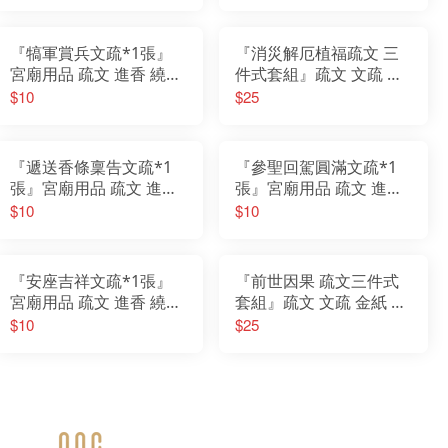
『犒軍賞兵文疏*1張』
『消災解厄植福疏文 三
宮廟用品 疏文 進香 繞境
件式套組』疏文 文疏 金
謁祖 會香 參香 進香 疏文
紙 祈福 開運 消災
$10
$25
『遞送香條稟告文疏*1
『參聖回駕圓滿文疏*1
張』宮廟用品 疏文 進香
張』宮廟用品 疏文 進香
繞境 謁祖 會香 參香 進香
繞境 謁祖 會香 參香 進香
$10
$10
疏文
疏文
『安座吉祥文疏*1張』
『前世因果 疏文三件式
宮廟用品 疏文 進香 繞境
套組』疏文 文疏 金紙 祈
謁祖 會香 參香 進香 疏文
福 開運 消災 招財
$10
$25