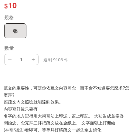
10
$
規格
張
數量
–
+
還剩 9106 件
疏文的重要性，可讓你依疏文內容照念，而不會不知道要怎麼求?怎
麼拜?
照疏文內文照唸就能達到效果。
內容寫好後只要有
名字的地方記得用大拇哥沾上印泥，蓋上印記、 大功告成並奉香
開始念、念完拜三拜把疏文放在金紙上、 文字面朝上打開給
(神明/祖先)看即可、等等拜好將疏文一起先拿去燒化