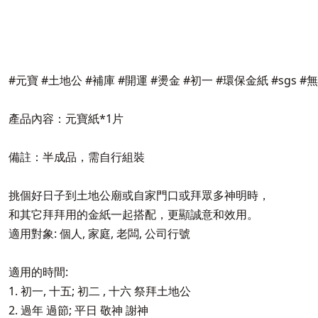
#元寶 #土地公 #補庫 #開運 #燙金 #初一 #環保金紙 #sgs #
產品內容：元寶紙*1片
備註：半成品，需自行組裝
挑個好日子到土地公廟或自家門口或拜眾多神明時，
和其它拜拜用的金紙一起搭配，更顯誠意和效用。
適用對象: 個人, 家庭, 老闆, 公司行號
適用的時間:
1. 初一, 十五; 初二 , 十六 祭拜土地公
2. 過年 過節; 平日 敬神 謝神