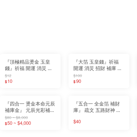
『頂極精品燙金 玉皇
『大箔 玉皇錢』祈福
錢』祈福 開運 消災 招
開運 消災 招財 補庫 還
財 補庫 還債 天赦日 赦
債 天赦日 赦罪 天赦金
$12
$100
罪 天赦金 三官 玉帝
10
三官 玉帝
90
$
$
『四合一 燙金本命元辰
『五合一 全金箔 補財
補庫金』 元辰光彩補庫
庫』 疏文 五路財神 偏
金 本命元辰 壽生錢補
財金 貴人金 土地公金
$80 ~ $8,000
$40
運金 拜拜金紙
50 ~ $4,000
補運錢 補財庫 偏財運
$
財庫金 初一十五