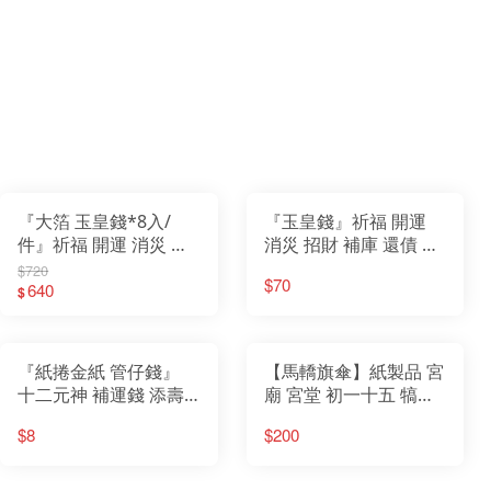
『大箔 玉皇錢*8入/
『玉皇錢』祈福 開運
件』祈福 開運 消災 招
消災 招財 補庫 還債 天
財 補庫 還債 天赦日 赦
赦日 赦罪 天赦金 三官
$720
$70
罪 天赦金 三官 玉帝
640
玉帝
$
『紙捲金紙 管仔錢』
【馬轎旗傘】紙製品 宮
十二元神 補運錢 添壽
廟 宮堂 初一十五 犒軍
錢 改厄錢 地府錢 天官
賞兵 調營 法會 安營
$8
$200
花仔錢 初一十五 初二
十六