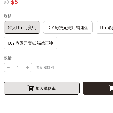
5
8
$
$
規格
特大DIY 元寶紙
DIY 彩燙元寶紙 補運金
DIY 
DIY 彩燙元寶紙 福德正神
數量
–
+
還剩 953 件
加入購物車