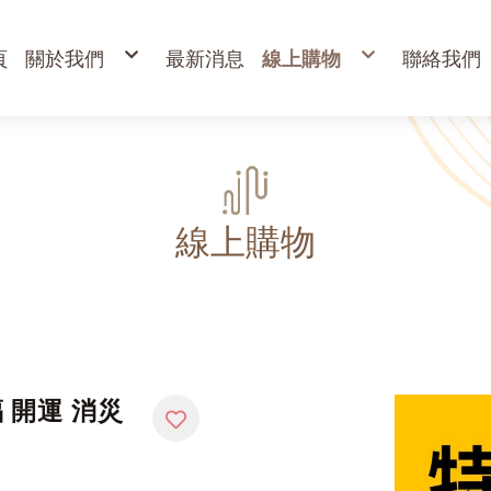
頁
關於我們
最新消息
線上購物
聯絡我們
購物說明
出清專區
退換貨說明
立香
常見問答
24H香環
防詐騙說明
貢香
盤香
臥香
香粉
束柴 原木塊
香塔,元寶香,無黏香
環保金紙、燭、油
財
寵物禮儀 紙紮品
金
線上購物
開
高
金
蠟
疏
福 開運 消災