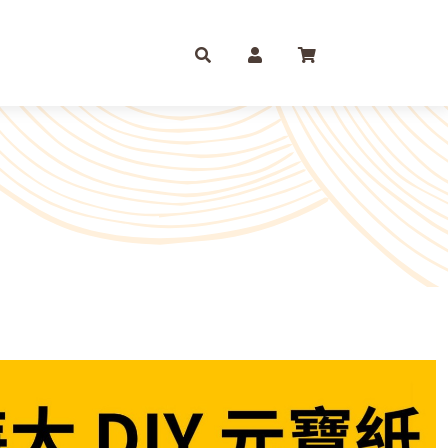
庫存摺
一尺
尺六
紙 組合包/套裝盒裝金
尺三
尺八
運/補財庫/盒裝金 相關
尺四
2尺
品質 環保金紙 週邊
尺六
2尺6
條/元寶
燭、油品
文