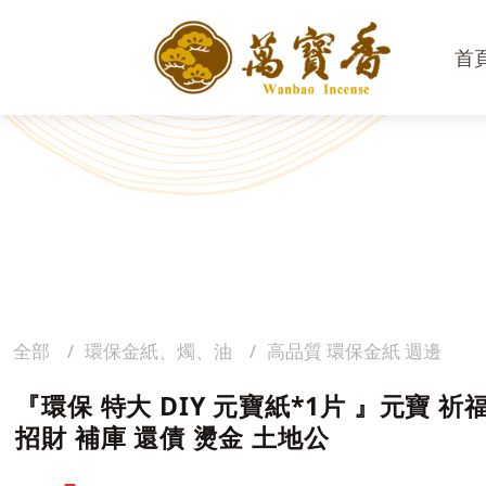
首
全部
環保金紙、燭、油
高品質 環保金紙 週邊
『環保 特大 DIY 元寶紙*1片 』元寶 祈
招財 補庫 還債 燙金 土地公