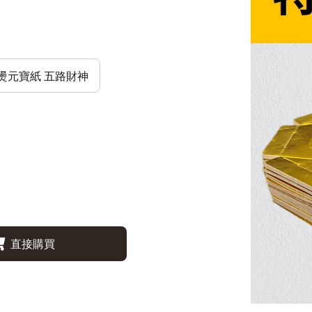
彩燙元寶紙 五路財神
直接購買