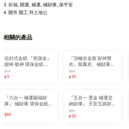
3. 祈福, 開運, 補運, 補財庫, 保平安
4. 開市 開工 拜土地公
相關的產品
信封式金紙 『答謝金』
『頂極全金面 財神寶
謝神 敬神 環保金紙 初
衣』龍鳳衣、補財庫、
一 十五敬神 消災解厄
開運、求財、祈福
$10
$60
祈福
5
50
$
$
『六合一 補運賜福財
『五合一 燙金 補運交
庫』 補財庫 環保金紙
納財庫』 天官五路財神
天庫 地庫 水庫 天錢 地
金 福德正神金 五行通
$80
$60
錢 水錢
寶財庫金 長壽生 補運
50
$
錢