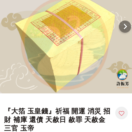
『大箔 玉皇錢』祈福 開運 消災 招
財 補庫 還債 天赦日 赦罪 天赦金
三官 玉帝