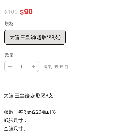
90
100
$
$
規格
大箔 玉皇錢(超取限8支)
數量
–
+
還剩 9993 件
大箔 玉皇錢(超取限8支)
張數：每份約220張±1%
紙張尺寸：
金箔尺寸。