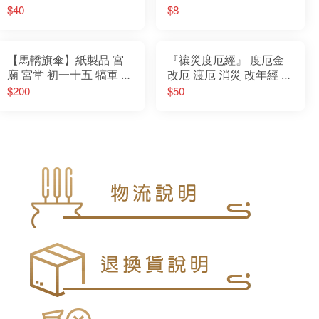
金 貴人金 土地公金 補運
厄錢 地府錢 天官 花仔錢
$40
$8
錢 補財庫 偏財運 財庫金
初一十五 初二十六
初一十五
【馬轎旗傘】紙製品 宮
『禳災度厄經』 度厄金
廟 宮堂 初一十五 犒軍 賞
改厄 渡厄 消災 改年經 鬼
兵 調營 法會 安營
谷子 消災經 改厄經 改連
$200
$50
真經 解厄 金紙