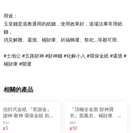
用途：
玉皇錢是道教通用的紙錢，使用效果好，道場法事常用紙
錢，
消災解難、還債、補財庫、祈福轉運、祭祀…等都可用。
#土地公 #五路財神 #財神錢 #化解小人 #環保金紙 #還債 #
補財庫 #開運
相關的產品
信封式金紙 『答謝金』
『頂極全金面 財神寶
謝神 敬神 環保金紙 初一
衣』龍鳳衣、補財庫、開
十五敬神 消災解厄 祈福
運、求財、祈福
$10
$60
5
50
$
$