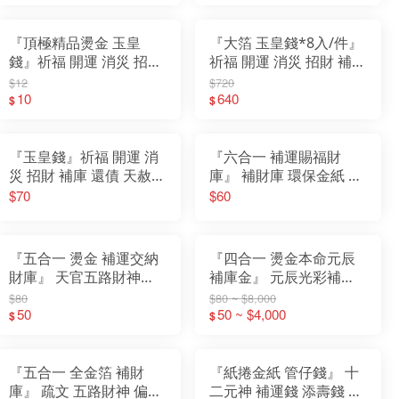
『頂極精品燙金 玉皇
『大箔 玉皇錢*8入/件』
錢』祈福 開運 消災 招財
祈福 開運 消災 招財 補庫
補庫 還債 天赦日 赦罪 天
還債 天赦日 赦罪 天赦金
$12
$720
赦金 三官 玉帝
10
三官 玉帝
640
$
$
『玉皇錢』祈福 開運 消
『六合一 補運賜福財
災 招財 補庫 還債 天赦日
庫』 補財庫 環保金紙 天
赦罪 天赦金 三官 玉帝
庫 地庫 水庫 天錢 地錢
$70
$60
水錢
『五合一 燙金 補運交納
『四合一 燙金本命元辰
財庫』 天官五路財神金
補庫金』 元辰光彩補庫
福德正神金 五行通寶財
金 本命元辰 壽生錢補運
$80
$80 ~ $8,000
庫金 長壽生 補運錢
50
金 拜拜金紙
50 ~ $4,000
$
$
『五合一 全金箔 補財
『紙捲金紙 管仔錢』 十
庫』 疏文 五路財神 偏財
二元神 補運錢 添壽錢 改