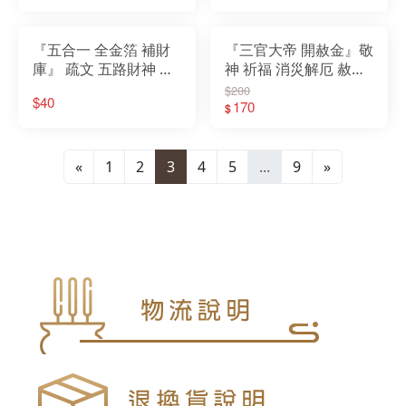
錢 水錢
招財 天官 地官 水官
『五合一 全金箔 補財
『三官大帝 開赦金』敬
庫』 疏文 五路財神 偏
神 祈福 消災解厄 赦罪
財金 貴人金 土地公金
補運 迴向 普渡 拜門口
$200
$40
補運錢 補財庫 偏財運
玉帝 天公 財庫存摺 純
170
$
財庫金 初一十五
黃金箔
«
1
2
3
4
5
...
9
»