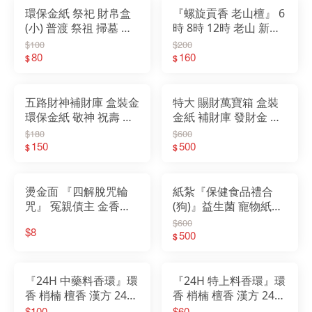
環保金紙 祭祀 財帛盒
『螺旋貢香 老山檀』 6
(小) 普渡 祭祖 掃墓 塔
時 8時 12時 老山 新山
位 環保 壓花 金紙 清明
青洲沉 沉檀 螺旋香 微
$100
$200
節 紙紮 土地公(后土)
80
160
煙 環保 貢香 尺六 2尺
$
$
地藏王
五路財神補財庫 盒裝金
特大 賜財萬寶箱 盒裝
環保金紙 敬神 祝壽 開
金紙 補財庫 發財金 土
市 補財庫 金條 元寶
地公 補運 五路財神 福
$180
$600
150
德正神 接貴人 開工拜
500
$
$
拜 初一十五
燙金面 『四解脫咒輪
紙紮『保健食品禮合
咒』 冤親債主 金香紙
(狗)』益生菌 寵物紙紮
普渡法會 超渡金紙 環
狗狗 貓咪 衣服 寵物往
$600
$8
保金紙
生 先人 陪伴 祭祖 清明
500
$
節 寵物金
『24H 中藥料香環』環
『24H 特上料香環』環
香 梢楠 檀香 漢方 24小
香 梢楠 檀香 漢方 24小
時 盤香 拜拜 薰香 檀香
時 盤香 拜拜 薰香 檀香
$100
$60