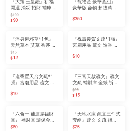
『大箔 玉皇錢』祈福
『寵物金 豪華套組』
開運 消災 招財 補庫 還
豪華版 寵物 超拔萬物
債 天赦日 赦罪 天赦金
動物往生 金紙 紙紮 罐
$100
$350
三官 玉帝
90
頭 食物 飼料
$
『淨身避邪草*1包』
『祝壽慶賀文疏*1張』
天然草本 艾草 香茅 芙
宮廟用品 疏文 進香 繞
蓉 薰香 收驚 入宅清淨
境 謁祖 會香 參香 進香
$15
$10
安神定魂
12
疏文
$
『進香置天台文疏*1
『三官天赦疏文』疏文
張』宮廟用品 疏文 進
文疏 補財庫 金紙 祈福
香 繞境 謁祖 會香 參香
開運 消災 招財 天官 地
$25
$10
進香 疏文
官 水官 天赦金 天赦日
15
$
『六合一 補運賜福財
『天地水庫 疏文三件式
庫』 補財庫 環保金紙
套組』疏文 文疏 補財
天庫 地庫 水庫 天錢 地
庫 金紙 祈福 開運 消災
$60
$25