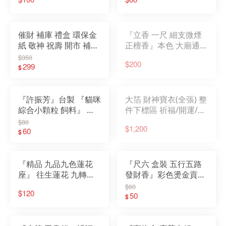
香環
香環
催財 補庫 禮盒 環保金
『立香 一尺 細支微煙
紙 敬神 祝壽 開市 補財
正檀香』本色 大廟通用
庫 金條 元寶
款 尺3 尺6 一斤裝 香
$350
$200
299
立香 檀香 原木香 一貫
$
道
『許振芳』台製 『貓咪
大箔 財神寶衣(全張) 整
綜合小顆粒 飼料』 普
件下標區 祈福/開運/消
渡 寵物 金紙 紙紮 狗 貓
災/招財_龍鳳金 高磅數
$80
$1,200
食物 罐頭 寵物金
60
優質紙張，細緻光滑
$
(雙面)
『精品 九品九色蓮花
『尺六 盒裝 五行五路
座』 往生蓮花 九轉蓮
發財香』彩色燙金貢香
花 金紙 往生用品 頭七
金錢香 大貢香 祝壽 補
$60
$120
對年 百日 靈堂 紙紮 寵
庫 開工 祈福 招財進寶
50
$
物金
補財庫 祈求平安