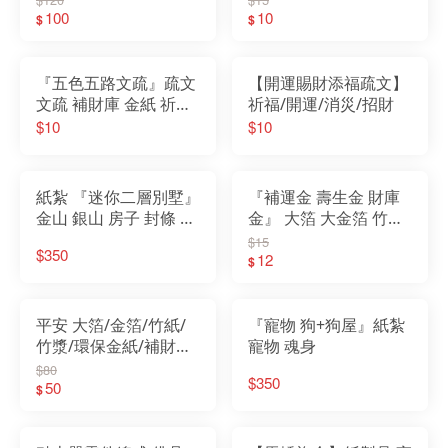
100
10
$
$
『五色五路文疏』疏文
【開運賜財添福疏文】
文疏 補財庫 金紙 祈福
祈福/開運/消災/招財
開運 消災 招財
$10
$10
紙紮 『迷你二層別墅』
『補運金 壽生金 財庫
金山 銀山 房子 封條 房
金』 大箔 大金箔 竹紙
契 紙屋 紙紮別墅 靈屋
竹漿 壓花紙 環保金紙
$15
$350
房屋 紙紮屋 紙厝 紙紮
12
$
往生用品
平安 大箔/金箔/竹紙/
『寵物 狗+狗屋』紙紮
竹漿/環保金紙/補財庫
寵物 魂身
土地公 五路財神 地基
$80
$350
主 公媽 祖先
50
$