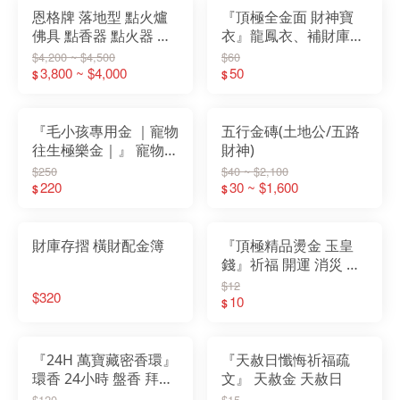
恩格牌 落地型 點火爐
『頂極全金面 財神寶
佛具 點香器 點火器 宮
衣』龍鳳衣、補財庫、
廟 敬獻 誠心(吃桶裝瓦
開運、求財、祈福
$4,200 ~ $4,500
$60
斯)
3,800 ~ $4,000
50
$
$
『毛小孩專用金 ｜寵物
五行金磚(土地公/五路
往生極樂金｜』 寵物
財神)
超拔萬物 動物往生 金
$250
$40 ~ $2,100
紙
220
30 ~ $1,600
$
$
財庫存摺 橫財配金簿
『頂極精品燙金 玉皇
錢』祈福 開運 消災 招
財 補庫 還債 天赦日 赦
$12
$320
罪 天赦金 三官 玉帝
10
$
『24H 萬寶藏密香環』
『天赦日懺悔祈福疏
環香 24小時 盤香 拜拜
文』 天赦金 天赦日
薰香 香環
$120
$15