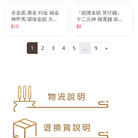
全金面 壽金 刈金 福金
『紙捲金紙 管仔錢』
神甲馬 環保金紙 大箔
十二元神 補運錢 添壽
祈福 開運 消災 招財 補
錢 改厄錢 地府錢 天官
$15
$8
財庫 sgs
花仔錢 初一十五 初二
十六
1
2
3
4
5
...
9
»