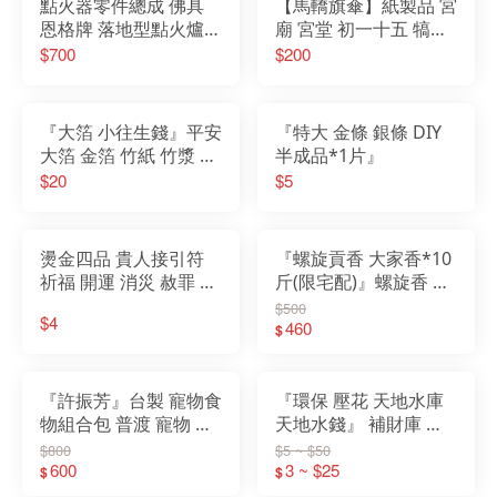
點火器零件總成 佛具
【馬轎旗傘】紙製品 宮
恩格牌 落地型點火爐
廟 宮堂 初一十五 犒軍
點香器 點火器 宮廟
賞兵 調營 法會 安營
$700
$200
『大箔 小往生錢』平安
『特大 金條 銀條 DIY
大箔 金箔 竹紙 竹漿 環
半成品*1片』
保金紙
$20
$5
燙金四品 貴人接引符
『螺旋貢香 大家香*10
祈福 開運 消災 赦罪 貴
斤(限宅配)』螺旋香 微
人金
煙 環保 貢香
$500
$4
460
$
『許振芳』台製 寵物食
『環保 壓花 天地水庫
物組合包 普渡 寵物 金
天地水錢』 補財庫 環
紙 紙紮 狗
保金紙 天庫 地庫 水庫
$800
$5 ~ $50
600
天錢 地錢 水錢
3 ~ $25
$
$