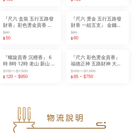
『尺六 盒裝 五行五路發
『尺六 燙金 五行五路發
財香』彩色燙金貢香 金
財香 一組五支』 金錢香
錢香 大貢香 祝壽 補庫 開
大貢香 祝壽 補庫 開工 祈
$60
$80
工 祈福 招財進寶 補財庫
50
福 招財進寶 補財庫 祈求
60
$
$
祈求平安
平安
『螺旋貢香 沉檀香』 6
『尺六 彩色燙金貢香』
時 8時 12時 老山 新山 青
福德正神 五路財神 大悲
洲沉 沉檀 螺旋香 微煙 環
咒 土地公 發財香 立香 小
$150 ~ $1,500
$100 ~ $1,000
120 ~ $950
保 貢香 尺六 2尺
貢香 大支香
85 ~ $750
$
$