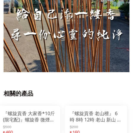
相關的產品
『螺旋貢香 大家香*10斤
『螺旋貢香 老山檀』 6
(限宅配)』螺旋香 微煙
時 8時 12時 老山 新山 青
環保 貢香
洲沉 沉檀 螺旋香 微煙 環
$500
$200
460
160
保 貢香 尺六 2尺
$
$