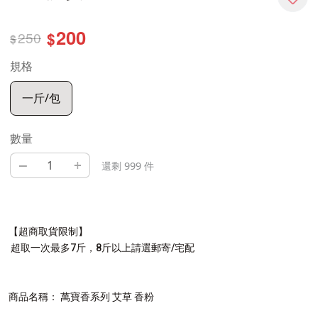
200
250
$
$
規格
一斤/包
數量
–
+
還剩 999 件
【超商取貨限制】
超取一次最多7斤，8斤以上請選郵寄/宅配
商品名稱： 萬寶香系列 艾草 香粉