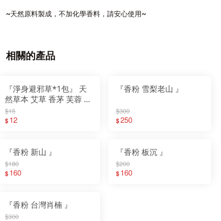
~天然原料製成，不加化學香料，請安心使用~
相關的產品
『淨身避邪草*1包』 天
『香粉 雪梨老山 』
然草本 艾草 香茅 芙蓉 薰
香 收驚 入宅清淨 安神定
$15
$300
魂
12
250
$
$
『香粉 新山 』
『香粉 板沉 』
$180
$200
160
160
$
$
『香粉 台灣肖楠 』
$300