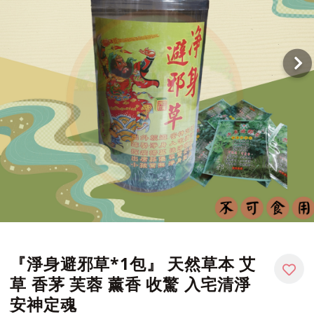
『淨身避邪草*1包』 天然草本 艾
草 香茅 芙蓉 薰香 收驚 入宅清淨
安神定魂