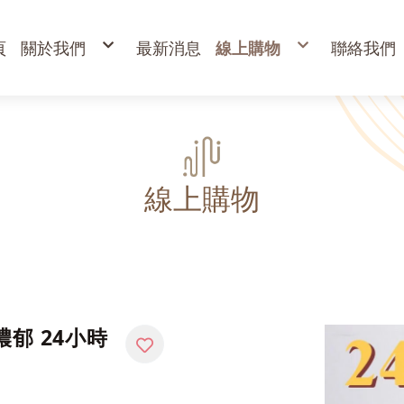
頁
關於我們
最新消息
線上購物
聯絡我們
購物說明
出清專區
退換貨說明
立香
常見問答
24H香環
防詐騙說明
貢香
盤香
臥香
香粉
束柴 原木塊
香塔,元寶香,無黏香
環保金紙、燭、油
財
寵物禮儀 紙紮品
金
線上購物
開
高
金
蠟
疏
濃郁 24小時