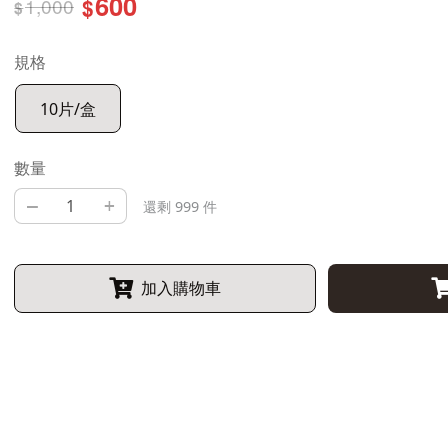
600
1,000
$
$
規格
10片/盒
數量
–
+
還剩 999 件
加入購物車