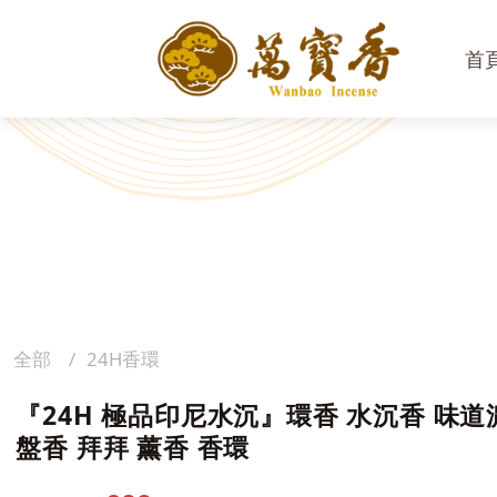
首
全部
24H香環
『24H 極品印尼水沉』環香 水沉香 味道
盤香 拜拜 薰香 香環