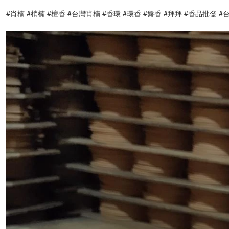
#肖楠 #梢楠 #檀香 #台灣肖楠 #香環 #環香 #盤香 #拜拜 #香品批發 #台