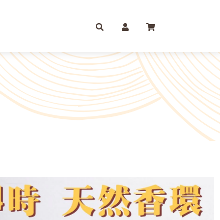
庫存摺
一尺
尺六
紙 組合包/套裝盒裝金
尺三
尺八
運/補財庫/盒裝金 相關
尺四
2尺
品質 環保金紙 週邊
尺六
2尺6
條/元寶
燭、油品
文