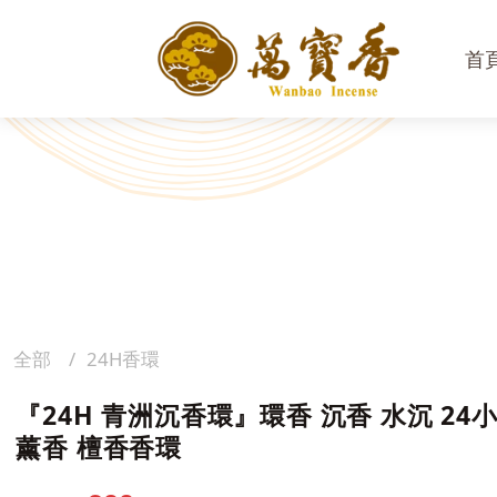
首
全部
24H香環
『24H 青洲沉香環』環香 沉香 水沉 24
薰香 檀香香環