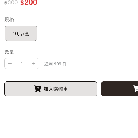
200
300
$
$
規格
10片/盒
數量
–
+
還剩 999 件
加入購物車