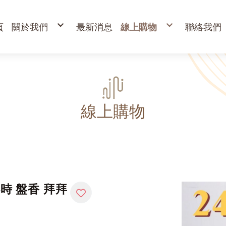
頁
關於我們
最新消息
線上購物
聯絡我們
購物說明
出清專區
退換貨說明
立香
常見問答
24H香環
防詐騙說明
貢香
盤香
臥香
香粉
束柴 原木塊
香塔,元寶香,無黏香
環保金紙、燭、油
財
寵物禮儀 紙紮品
金
線上購物
開
高
金
蠟
疏
小時 盤香 拜拜