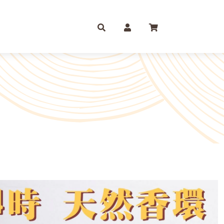
庫存摺
一尺
尺六
紙 組合包/套裝盒裝金
尺三
尺八
運/補財庫/盒裝金 相關
尺四
2尺
品質 環保金紙 週邊
尺六
2尺6
條/元寶
燭、油品
文