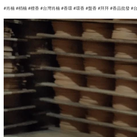
#肖楠 #梢楠 #檀香 #台灣肖楠 #香環 #環香 #盤香 #拜拜 #香品批發 #台