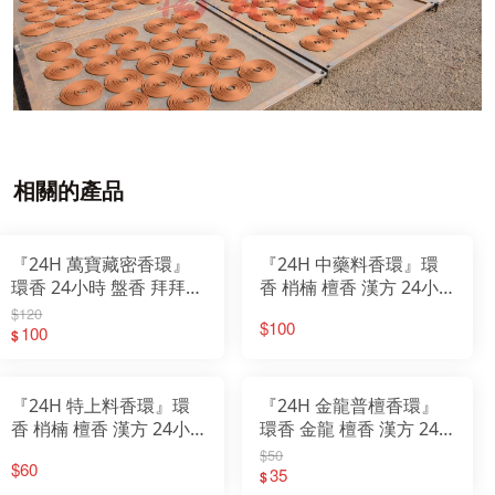
相關的產品
『24H 萬寶藏密香環』
『24H 中藥料香環』環
環香 24小時 盤香 拜拜
香 梢楠 檀香 漢方 24小
薰香 香環
時 盤香 拜拜 薰香 檀香香
$120
$100
100
環
$
『24H 特上料香環』環
『24H 金龍普檀香環』
香 梢楠 檀香 漢方 24小
環香 金龍 檀香 漢方 24
時 盤香 拜拜 薰香 檀香香
小時 盤香 拜拜 薰香 檀香
$50
$60
環
香環
35
$