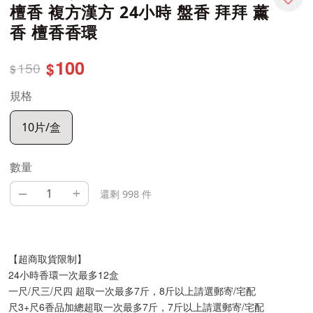
檀香 複方漢方 24小時 盤香 拜拜 薰
香 檀香香環
100
150
$
$
規格
10片/盒
數量
–
+
還剩 998 件
【超商取貨限制】
24小時香環一次最多12盒
一尺/尺三/尺四 超取一次最多7斤，8斤以上請選郵寄/宅配
尺3+尺6香品加總超取一次最多7斤，7斤以上請選郵寄/宅配