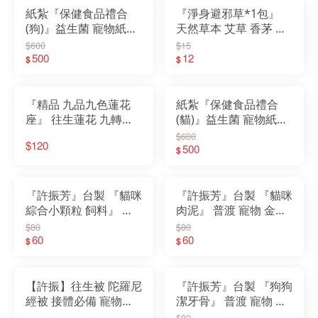
紙紮『保健食品禮合
『淨身避邪草*1包』
(狗)』益生菌 寵物紙紮
天然草本 艾草 香茅 芙
狗狗 貓咪 衣服 寵物往
蓉 薰香 收驚 入宅清淨
$600
$15
生 先人 陪伴 祭祖 清明
500
安神定魂
12
$
$
節 寵物金
『精品 九品九色蓮花
紙紮『保健食品禮合
座』 往生蓮花 九轉蓮
(貓)』益生菌 寵物紙紮
花 金紙 往生用品 頭七
狗狗 貓咪 衣服 寵物往
$600
$120
對年 百日 靈堂 紙紮 寵
生 先人 陪伴 祭祖 清明
500
$
物金
節 寵物金
『許振芳』台製 『貓咪
『許振芳』台製 『貓咪
綜合小顆粒 飼料』 普
肉泥』 普渡 寵物 金紙
渡 寵物 金紙 紙紮 狗 貓
紙紮 狗 貓 食物 罐頭 飼
$80
$80
食物 罐頭 寵物金
60
料 寵物金
60
$
$
【許振】往生被 陀羅尼
『許振芳』台製 『狗狗
經被 接體必備 寵物可
潔牙骨』 普渡 寵物 金
用 殯葬百貨 殯葬用品
紙 紙紮 狗 貓 食物 罐頭
$80