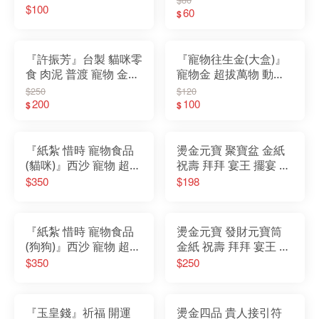
$100
精緻紙紮
飼料
60
$
『許振芳』台製 貓咪零
『寵物往生金(大盒)』
食 肉泥 普渡 寵物 金紙
寵物金 超拔萬物 動物
紙紮 狗 貓 食物 罐頭 飼
往生 金紙 紙紮 罐頭 食
$250
$120
料
200
物
100
$
$
『紙紮 惜時 寵物食品
燙金元寶 聚寶盆 金紙
(貓咪)』西沙 寵物 超拔
祝壽 拜拜 宴王 擺宴 敬
萬物 動物往生 金紙 紙
神 禮佛 祈福 還願 補運
$350
$198
紮 罐頭 食物 飼料 寵物
補庫
金
『紙紮 惜時 寵物食品
燙金元寶 發財元寶筒
(狗狗)』西沙 寵物 超拔
金紙 祝壽 拜拜 宴王 擺
萬物 動物往生 金紙 紙
宴 敬神 禮佛 祈福 還願
$350
$250
紮 罐頭 食物 飼料 寵物
補運 補庫
金
『玉皇錢』祈福 開運
燙金四品 貴人接引符