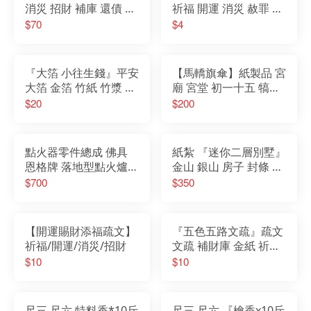
消災 招財 補庫 還債 天
祈福 開運 消災 赦罪 貴
赦日 赦罪 天赦金 三官
人金
$70
$4
玉帝
『大箔 小往生錢』平安
【馬轎旗傘】紙製品 宮
大箔 金箔 竹紙 竹漿 環
廟 宮堂 初一十五 犒軍
保金紙
賞兵 調營 法會 安營
$20
$200
點火器零件總成 佛具
紙紮 『迷你二層別墅』
恩格牌 落地型點火爐
金山 銀山 房子 封條 房
點香器 點火器 宮廟
契 紙屋 紙紮別墅 靈屋
$700
$350
房屋 紙紮屋 紙厝 紙紮
往生用品
【開運賜財添福疏文】
『五色五路文疏』疏文
祈福/開運/消災/招財
文疏 補財庫 金紙 祈福
開運 消災 招財
$10
$10
尺三 尺六 特料香*10斤
尺三 尺六 『檜香x10斤