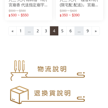
宮廟香 代送指定廟宇
(限宅配 配送)』 宮廟香
土地公 祝壽還願寄附
代送指定廟宇 土地公
$500 ~ $580
$380 ~ $420
500 ~ $550
祝壽還願寄附
350 ~ $390
$
$
«
1
...
2
3
4
5
6
...
9
»