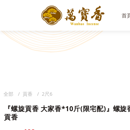
首
全部
貢香
2尺6
『螺旋貢香 大家香*10斤(限宅配)』螺旋
貢香