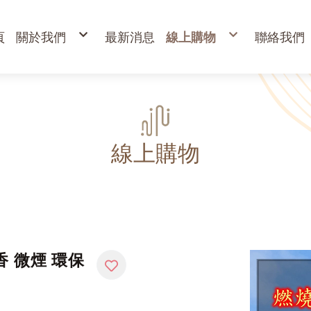
頁
關於我們
最新消息
線上購物
聯絡我們
購物說明
出清專區
退換貨說明
立香
常見問答
24H香環
防詐騙說明
貢香
盤香
臥香
香粉
束柴 原木塊
香塔,元寶香,無黏香
環保金紙、燭、油
財
寵物禮儀 紙紮品
金
線上購物
開
高
金
蠟
疏
香 微煙 環保