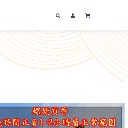
庫存摺
一尺
尺六
紙 組合包/套裝盒裝金
尺三
尺八
運/補財庫/盒裝金 相關
尺四
2尺
品質 環保金紙 週邊
尺六
2尺6
條/元寶
燭、油品
文